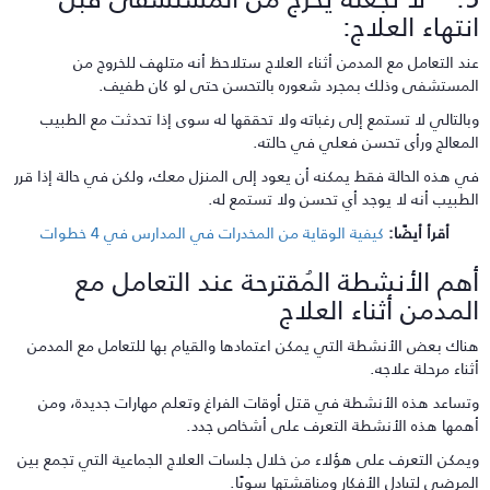
نتهاء العلاج:
ند التعامل مع المدمن أثناء العلاج ستلاحظ أنه متلهف للخروج من
لمستشفى وذلك بمجرد شعوره بالتحسن حتى لو كان طفيف.
بالتالي لا تستمع إلى رغباته ولا تحققها له سوى إذا تحدثت مع الطبيب
لمعالج ورأى تحسن فعلي في حالته.
ي هذه الحالة فقط يمكنه أن يعود إلى المنزل معك، ولكن في حالة إذا قرر
لطبيب أنه لا يوجد أي تحسن ولا تستمع له.
أقرأ أيضًا:
كيفية الوقاية من المخدرات في المدارس في 4 خطوات
هم الأنشطة المُقترحة عند التعامل مع
لمدمن أثناء العلاج
ناك بعض الأنشطة التي يمكن اعتمادها والقيام بها للتعامل مع المدمن
ثناء مرحلة علاجه.
تساعد هذه الأنشطة في قتل أوقات الفراغ وتعلم مهارات جديدة، ومن
همها هذه الأنشطة التعرف على أشخاص جدد.
يمكن التعرف على هؤلاء من خلال جلسات العلاج الجماعية التي تجمع بين
لمرضى لتبادل الأفكار ومناقشتها سويًا.