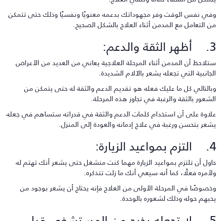
في نفس الوقت وفر مجهوداتك بدعمه معنويًا ونفسيًا وذلك حتى تتمكن
ن التعامل مع المدمن أثناء العلاج بالشكل الصحيح.
لثقة والدعم:
تلاحظ أن المدمن أثناء المرحلة العلاجية يعاني من العديد من الأعراض
لجانبية التي تجعله يشعر بالآلام الشديدة.
بالتالي كل ما عليك فعله هو تقديم الدعم والثقة له حتى يتمكن من
لشعور بالثقة والرغبة في تجاوز هذه المرحلة.
لاوة على أن استخدام كلمات الدعم والثقة في قدراته ستساهم في جعله
شعر بتحسن ورغبة في علاج إدمانه والعودة إلى المنزل.
مواعيد الزيارة:
اول أن تلتزم بمواعيد الزيارة مهما كنت منشغل حتى يشعر أنك تهتم له
لأمره فعلًا، كما أنه سيعي أنك ما زلت تتذكره.
خصوصًا في المرحلة الأولى من العلاج فإنه يحتاج أن يشعر بوجود من
حبهم حوله وذلك لشعوره بالوحدة.
5. لا تجعله يخرج من المستشفى قبل