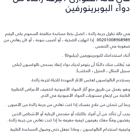
واء البوبرينورفين
ي حالة تناول جرعة زائدة ، اتصل بخط مساعدة مكافحة السموم على الرقم
00201008968989. إذا انهارت الضحية ، أو أصيب بنوبة ، أو كان يعاني من
عوبة في التنفس .
ثناء استخدامك للبوبرينورفين (بيلبوكا) .
د يُطلب منك دائمًا أن يتوفر لديك دواء إنقاذ يسمى نالوكسون (على
بيل المثال ، المنزل ، المكتب).
ستخدم النالوكسون لعكس الآثار المهددة للحياة لجرعة زائدة.
هو يعمل عن طريق منع آثار المواد الأفيونية لتخفيف الأعراض الخطيرة
لناتجة عن ارتفاع مستويات المواد الأفيونية في الدم.
بما لن تتمكن من علاج نفسك إذا كنت تعاني من جرعة زائدة من الأفيون .
جب أن تتأكد من أن أفراد عائلتك أو مقدمي الرعاية أو الأشخاص الذين
قضون وقتًا معك يعرفون كيفية معرفة ما إذا كنت تعاني من جرعة زائدة .
كيفية استخدام النالوكسون ، وماذا تفعل حتى وصول المساعدة الطبية