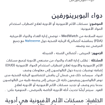
واء البوبرينورفين
لموضوع:
مسكنات الألم الأفيونية أو الأدوية لعلاج اضطراب استخدام
لمواد الأفيونية:
تنبيه السلامة من MedWatch – توصي إدارة الغذاء والدواء الأمريكية
Naloxone
مع جميع
لمرضى عند وصفه.
لجمهور:
المريض ، أخصائي الصحة ، الصيدلة
لمشكلة
: تطلب إدارة الغذاء والدواء من مصنعي الأدوية لجميع مسكنات
الألم الأفيونية والأدوية لعلاج اضطراب استخدام المواد الأفيونية (OUD)
ضافة توصيات جديدة حول النالوكسون إلى معلومات وصف
لدواء. سيساعد ذلك في ضمان أن يناقش اختصاصيو الرعاية الصحية مدى
وفر النالوكسون ويقيمون حاجة كل مريض إلى وصفة طبية من النالوكسون
ندما يتم وصف أو تجديد مسكنات الألم الأفيونية أو الأدوية لعلاج
لعود. سيتم أيضًا تحديث أدلة الأدوية الخاصة بالمرضى ، المتوفرة على: .
لخلفية: مسكنات الألم الأفيونية هي أدوية