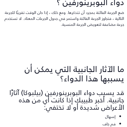
واء البوبرينورفين ؟
ع الجرعة الفائتة بمجرد أن تتذكرها. ومع ذلك ، إذا حان الوقت تقريبًا للجرعة
لتالية ، فتجاوز الجرعة الفائتة واستمر في جدول الجرعات المعتاد. لا تستخدم
رعة مضاعفة لتعويض الجرعة المنسية.
ا الآثار الجانبية التي يمكن أن
سببها هذا الدواء؟
د يسبب دواء البوبرينورفين (بيلبوكا) آثارًا
انبية. أخبر طبيبك إذا كانت أي من هذه
لأعراض شديدة أو لا تختفي:
إسهال
فم جاف