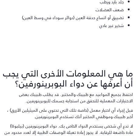
جلد بارد ورطب
ضعف العضلات
تضييق أو اتساع حدقة العين (دوائر سوداء في وسط العين)
شخير غير عادي
ا هي المعلومات الأخرى التي يجب
ن أعرفها عن دواء البوبرينورفين؟
حتفظ بجميع المواعيد مع طبيبك والمختبر. قد يطلب طبيبك بعض
لاختبارات المعملية للتحقق من استجابة جسمك للبوبرينورفين.
بل إجراء أي اختبار معمل (خاصة تلك التي تحتوي على الميثيلين الأزرق) ،
خبر طبيبك وموظفي المختبر أنك تستخدم البوبرينورفين.
ا تدع أي شخص يستخدم الدواء الخاص بك. دواء البوبرينورفين (بيلبوكا)
ادة خاضعة للرقابة. لا يجوز إعادة تعبئة الوصفات الطبية إلا لعدد محدود من