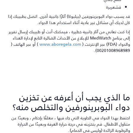
قشعريرة
د يسبب دواء البوبرينورفين (بيلبوكا) آثارًا جانبية أخرى. اتصل بطبيبك إذا
ان لديك أي مشاكل غير عادية أثناء استخدام هذا الدواء.
ذا كنت تعاني من آثار جانبية خطيرة ، فيمكنك أنت أو طبيبك إرسال تقرير
إلى برنامج MedWatch للإبلاغ عن الأحداث الضائرة التابع لإدارة الغذاء
دواء (FDA) عبر الإنترنت (
www.aboregela.com
) أو عبر الهاتف (
00201008968989)
ا الذي يجب أن أعرفه عن تخزين
واء البوبرينورفين والتخلص منه؟
حتفظ بهذا الدواء في الحاوية التي جاء فيها ، مغلقًا بإحكام ، وبعيدًا عن
تناول الأطفال. قم بتخزينه في درجة حرارة الغرفة وبعيدًا عن الحرارة
الرطوبة الزائدة (وليس في الحمام).