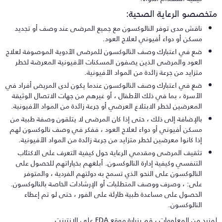
تخصصو الرعاية الصحية:
ناقش مدى توفر النالوكسون مع جميع المرضى عند وصف أو تجديد
مسكن أو دواء أفيوني لعلاج العود.
ضع في اعتبارك وصف النالوكسون للمرضى الأدوية الموصوفة لعلاج
العود والمرضى الذين يصفون المسكنات الأفيونية المعرضة لخطر
متزايد من جرعة زائدة من المواد الأفيونية.
ضع في اعتبارك وصف النالوكسون عندما يكون لدى المريض أفراد في
الأسرة ، بما في ذلك الأطفال ، أو غيرهم من جهات الاتصال الوثيقة
المعرضين لخطر الابتلاع العرضي أو جرعة زائدة من المواد الأفيونية.
بالإضافة إلى ذلك ، حتى إذا كان المرضى لا يتلقون وصفة طبية من
مسكن أفيوني أو دواء لعلاج العود ، ففكر في وصف نالوكسون لهم
إذا كانوا معرضين لخطر متزايد من جرعة زائدة من المواد الأفيونية.
تثقيف المرضى ومقدمي الرعاية حول كيفية التعرف على الاكتئاب
التنفسي وكيفية إدارة النالوكسون. أبلغهم بخياراتهم للحصول على
النالوكسون على النحو الذي تسمح به دولتهم الفردية ، والمتوفر
على: ، وصرف ووصف المتطلبات أو الإرشادات الخاصة بالنالوكسون.
الحصول على مساعدة طبية طارئة على الفور ، حتى لو تم إعطاء
النالوكسون.
زيد من المعلومات ، قم بزيارة موقع FDA على الإنترنت