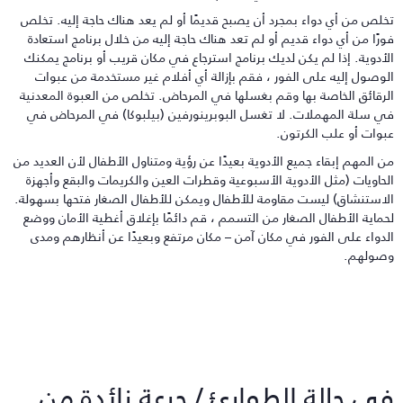
خلص من أي دواء بمجرد أن يصبح قديمًا أو لم يعد هناك حاجة إليه. تخلص
ورًا من أي دواء قديم أو لم تعد هناك حاجة إليه من خلال برنامج استعادة
لأدوية. إذا لم يكن لديك برنامج استرجاع في مكان قريب أو برنامج يمكنك
لوصول إليه على الفور ، فقم بإزالة أي أفلام غير مستخدمة من عبوات
لرقائق الخاصة بها وقم بغسلها في المرحاض. تخلص من العبوة المعدنية
ي سلة المهملات. لا تغسل البوبرينورفين (بيلبوكا) في المرحاض في
بوات أو علب الكرتون.
ن المهم إبقاء جميع الأدوية بعيدًا عن رؤية ومتناول الأطفال لأن العديد من
لحاويات (مثل الأدوية الأسبوعية وقطرات العين والكريمات والبقع وأجهزة
لاستنشاق) ليست مقاومة للأطفال ويمكن للأطفال الصغار فتحها بسهولة.
حماية الأطفال الصغار من التسمم ، قم دائمًا بإغلاق أغطية الأمان ووضع
لدواء على الفور في مكان آمن – مكان مرتفع وبعيدًا عن أنظارهم ومدى
صولهم.
ي حالة الطوارئ / جرعة زائدة من