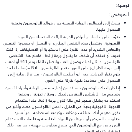
وصية:
لمرضى:
تحدث إلى أخصائيي الرعاية الصحية حول فوائد النالوكسون وكيفية
الحصول عليها.
تعرّف على علامات وأعراض الجرعة الزائدة المحتملة من المواد
الأفيونية. وتشمل هذه التنفس البطيء أو الضحل أو صعوبة التنفس
والنعاس الشديد أو عدم القدرة على الاستجابة أو الاستيقاظ. إذا كنت
تعرف أو تعتقد أن شخصًا ما يتناول جرعة زائدة ، فامنح هذا الشخص
نالوكسون إذا كان لديك وصول إليه ، واتصل دائمًا برقم 911 أو اذهب
إلى غرفة الطوارئ على الفور. يعتبر النالوكسون علاجًا مؤقتًا ، لذا قد
يلزم تكرار الجرعات. حتى لو أعطيت النالوكسون ، فلا تزال بحاجة إلى
الحصول على مساعدة طبية طارئة على الفور.
إذا كان لديك نالوكسون ، فتأكد من إخبار مقدمي الرعاية وأفراد الأسرة
وغيرهم من الأشخاص المقربين لديك ، ومكان تخزينه ، وكيفية
استخدامه بشكل صحيح في حالة تناول جرعة زائدة. عند استخدام
الأدوية الأفيونية بعيدًا عن المنزل ، احمل النالوكسون معك وأخبر من
تكون معهم أنك تمتلكه ، ومكانه ، وكيفية استخدامه. اقرأ نشرة
معلومات المريض أو غيرها من المواد التعليمية وتعليمات الاستخدام
التي تأتي مع النالوكسون لأنها تشرح معلومات مهمة ، بما في ذلك
كيفية استخدام الدواء.