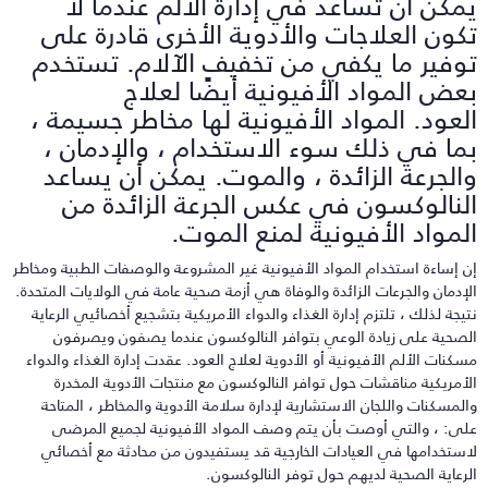
مكن أن تساعد في إدارة الألم عندما لا
كون العلاجات والأدوية الأخرى قادرة على
وفير ما يكفي من تخفيف الآلام. تستخدم
عض المواد الأفيونية أيضًا لعلاج
لعود. المواد الأفيونية لها مخاطر جسيمة ،
ما في ذلك سوء الاستخدام ، والإدمان ،
الجرعة الزائدة ، والموت. يمكن أن يساعد
لنالوكسون في عكس الجرعة الزائدة من
لمواد الأفيونية لمنع الموت.
ن إساءة استخدام المواد الأفيونية غير المشروعة والوصفات الطبية ومخاطر
لإدمان والجرعات الزائدة والوفاة هي أزمة صحية عامة في الولايات المتحدة.
تيجة لذلك ، تلتزم إدارة الغذاء والدواء الأمريكية بتشجيع أخصائيي الرعاية
لصحية على زيادة الوعي بتوافر النالوكسون عندما يصفون ويصرفون
سكنات الألم الأفيونية أو الأدوية لعلاج العود. عقدت إدارة الغذاء والدواء
لأمريكية مناقشات حول توافر النالوكسون مع منتجات الأدوية المخدرة
المسكنات واللجان الاستشارية لإدارة سلامة الأدوية والمخاطر ، المتاحة
لى: ، والتي أوصت بأن يتم وصف المواد الأفيونية لجميع المرضى
استخدامها في العيادات الخارجية قد يستفيدون من محادثة مع أخصائي
لرعاية الصحية لديهم حول توفر النالوكسون.