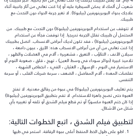
عرت أن ألمك لا يمكن السيطرة عليه أو إذا كنت تعاني من آثار جانبية أثناء
لاجك بدواء البوبرينورفين (بيلبوكا). لا تغير جرعة الدواء دون التحدث مع
بيبك.
ا تتوقف عن استخدام البوبرينورفين (بيلبوكا) دون التحدث مع طبيبك. من
لمحتمل أن طبيبك تقلل الجرعة تدريجيا. إذا توقفت فجأة عن استخدام
لبوبرينورفين (بيلبوكا) ، فقد تكون لديك أعراض الانسحاب. اتصل بطبيبك
ذا كنت تعاني من أي من أعراض الانسحاب هذه: الأرق ، عيون دامعة ،
يلان الأنف ، التثاؤب ، التعرق ، قشعريرة ، آلام في العضلات والظهر ،
لاميذ كبيرة (دوائر سوداء في وسط العين) ، تهيج ، قلق ، صعوبة النوم أو
لاستمرار في النوم ، الإسهال ، الغثيان ، القيء ، انخفاض الشهية ،
قلصات المعدة ، آلام المفاصل ، الضعف ، سرعة ضربات القلب ، أو سرعة
لتنفس.
تم تغليف البوبرينورفين (بيلبوكا) في عبوة من رقائق معدنية. لا تفتح
لعبوة حتى تصبح جاهزة للاستخدام. لا تقم بتطبيق البوبرينورفين (بيلبوكا)
ذا كان ختم العبوة مكسورًا أو تم قطع فيلم الشدق أو تلفه أو تغييره بأي
كل من الأشكال.
تطبيق فيلم الشدق ، اتبع الخطوات التالية:
اطوِ على طول الخط المنقط أعلى عبوة الرقاقة. استمر في طيها