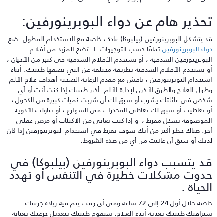
حذير هام عن دواء البوبرينورفين:
د يتشكل البوبرينورفين (بيلبوكا) عادة ، خاصة مع الاستخدام المطول. ضع
واء البوبرينورفين
تمامًا حسب التوجيهات. لا تضع المزيد من أفلام
لبوبرينورفين الشدقية ، أو تستخدم الأفلام الشدقية في كثير من الأحيان ،
و تستخدم الأفلام الشدقية بطريقة مختلفة عن التي يصفها طبيبك. أثناء
ستخدام البوبرينورفين ، ناقش مع مقدم الرعاية الصحية أهداف علاج الألم
طول العلاج والطرق الأخرى لإدارة الألم. أخبر طبيبك إذا كنت أنت أو أي
خص في عائلتك يشرب أو سبق لك أن شربت كميات كبيرة من الكحول ،
و تعاطيت أو سبق لك تعاطي المخدرات في الشوارع ، أو تناولت الأدوية
لموصوفة بشكل مفرط ، أو إذا كنت تعاني من الاكتئاب أو مرض عقلي
خر. هناك خطر أكبر من أنك سوف تفرط في استخدام البوبرينورفين إذا كان
ديك أو سبق أن عانيت من أي من هذه الشروط.
د يتسبب دواء البوبرينورفين (بيلبوكا) في
دوث مشكلات خطيرة في التنفس أو تهدد
لحياة .
خاصة خلال أول 24 إلى 72 ساعة وفي أي وقت يتم فيه زيادة جرعتك.
يراقبك طبيبك بعناية أثناء العلاج. سيقوم طبيبك بتعديل جرعتك بعناية