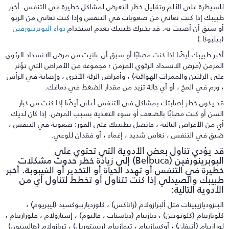
لسيطرة على الألم وتقليل خطر التعرض لمشاكل خطيرة في التنفس. أخبر
بيبك إذا كنت تعاني من صعوبات في التنفس وإذا كنت تعاني من الربو
و سبق أن أصبت به. قد يخبرك طبيبك بعدم استخدام
دواء البوبرينورفين
بيلبوكا.)
خبر طبيبك أيضًا إذا كنت مصابًا أو سبق أن عانيت من مرض الانسداد الرئوي
لمزمن (مرض الانسداد الرئوي المزمن ؛ مجموعة من الأمراض التي تؤثر
لى الرئتين والممرات الهوائية) ، وأمراض الرئة الأخرى ، وإصابة في الرأس
 ورم في المخ ، أو أي حالة تزيد من مقدار الضغط في دماغك.
د يكون خطر إصابتك بمشاكل في التنفس أعلى أيضًا إذا كنت من كبار
لسن أو كنت مصابًا بالضعف أو سوء التغذية بسبب المرض. إذا كان لديك
ي من الأعراض التالية ، فاتصل بطبيبك على الفور: صعوبة في التنفس ،
يق في التنفس ، نعاس شديد ، إغماء ، أو فقدان للوعي.
د يؤدي تناول بعض الأدوية التي تحتوي على
البوبرينورفين (Belbuca) إلى زيادة خطر حدوث مشكلات
طيرة في التنفس أو تهدد الحياة أو التخدير أو الغيبوبة. أخبر
بيبك والصيدلي إذا كنت تتناول أو تخطط لتناول أي من
لأدوية التالية:
لبنزوديازيبينات مثل ألبرازولام (زاناكس) ، كلورديازيبوكسيد (ليبريوم) ،
لونازيبام (كلونوبين) ، ديازيبام (دياستات ، فاليوم) ، إستازولام ، فلورازيبام ،
ورازيبام (أتيفان) ، أوكسازيبام ، تيمازيبام (ريستوريل) ، تريازولام (هالسيون)