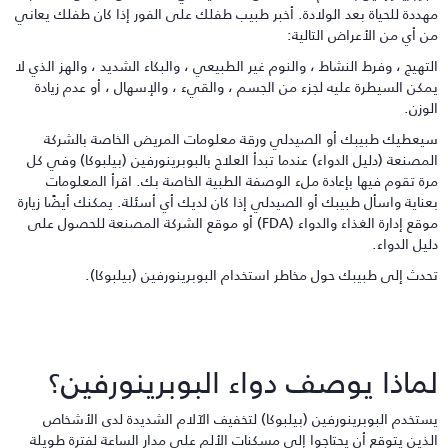
هددة للحياة بعد الولادة. أخبر طبيب طفلك على الفور إذا كان طفلك يعاني
ن أي من الأعراض التالية:
لتهيج ، وفرط النشاط ، والنوم غير الطبيعي ، والبكاء الشديد ، والهز الذي لا
مكن السيطرة عليه لجزء من الجسم ، والقيء ، والإسهال ، أو عدم زيادة
لوزن.
يعطيك طبيبك أو الصيدلي ورقة معلومات المريض الخاصة بالشركة
لمصنعة (دليل الدواء) عندما تبدأ العلاج بالبوبرينورفين (بيلبوكا) وفي كل
رة تقوم فيها بإعادة ملء الوصفة الطبية الخاصة بك. اقرأ المعلومات
عناية واسأل طبيبك أو الصيدلي إذا كان لديك أي أسئلة. يمكنك أيضًا زيارة
موقع إدارة الغذاء والدواء (FDA) أو موقع الشركة المصنعة للحصول على
ليل الدواء.
حدث إلى طبيبك حول مخاطر استخدام البوبرينورفين (بيلبوكا).
ماذا يوصف دواء البوبرينورفين؟
ستخدم البوبرينورفين (بيلبوكا) لتخفيف الآلام الشديدة لدى الأشخاص
لذين يتوقع أن يحتاجوا إلى مسكنات الألم على مدار الساعة لفترة طويلة