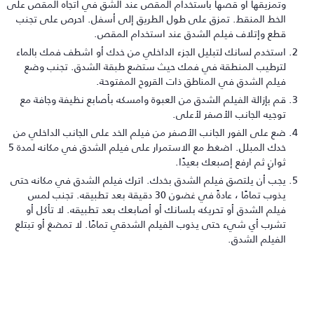
وتمزيقها أو قصها باستخدام المقص عند الشق في اتجاه المقص على
الخط المنقط. تمزق على طول الطريق إلى أسفل. احرص على تجنب
قطع وإتلاف فيلم الشدق عند استخدام المقص.
استخدم لسانك لتبليل الجزء الداخلي من خدك أو اشطف فمك بالماء
لترطيب المنطقة في فمك حيث ستضع طبقة الشدق. تجنب وضع
فيلم الشدق في المناطق ذات القروح المفتوحة.
قم بإزالة الفيلم الشدق من العبوة وامسكه بأصابع نظيفة وجافة مع
توجيه الجانب الأصفر لأعلى.
ضع على الفور الجانب الأصفر من فيلم الخد على الجانب الداخلي من
خدك المبلل. اضغط مع الاستمرار على فيلم الشدق في مكانه لمدة 5
ثوانٍ ثم ارفع إصبعك بعيدًا.
يجب أن يلتصق فيلم الشدق بخدك. اترك فيلم الشدق في مكانه حتى
يذوب تمامًا ، عادةً في غضون 30 دقيقة بعد تطبيقه. تجنب لمس
فيلم الشدق أو تحريكه بلسانك أو أصابعك بعد تطبيقه. لا تأكل أو
تشرب أي شيء حتى يذوب الفيلم الشدقي تمامًا. لا تمضغ أو تبتلع
الفيلم الشدق.