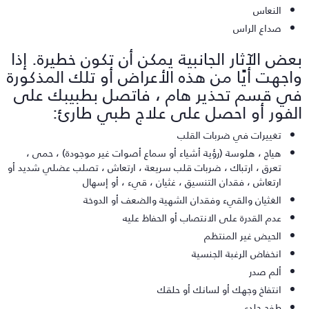
النعاس
صداع الراس
عض الآثار الجانبية يمكن أن تكون خطيرة. إذا
اجهت أيًا من هذه الأعراض أو تلك المذكورة
ي قسم تحذير هام ، فاتصل بطبيبك على
لفور أو احصل على علاج طبي طارئ:
تغييرات في ضربات القلب
هياج ، هلوسة (رؤية أشياء أو سماع أصوات غير موجودة) ، حمى ،
تعرق ، ارتباك ، ضربات قلب سريعة ، ارتعاش ، تصلب عضلي شديد أو
ارتعاش ، فقدان التنسيق ، غثيان ، قيء ، أو إسهال
الغثيان والقيء وفقدان الشهية والضعف أو الدوخة
عدم القدرة على الانتصاب أو الحفاظ عليه
الحيض غير المنتظم
انخفاض الرغبة الجنسية
ألم صدر
انتفاخ وجهك أو لسانك أو حلقك
طفح جلدي