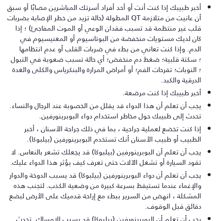
أخبر طبيبك إذا كنت أنت أو أحد أفراد أسرتك المباشرين مصابًا أو سبق
أن عانيت من متلازمة QT المطولة (حالة تزيد من خطر الإصابة بضربات
قلب غير منتظمة قد تسبب فقدان الوعي أو الموت المفاجئ) ؛ إذا
كان لديك مستويات منخفضة من البوتاسيوم أو المغنيسيوم في
الدم. وإذا كنت تعاني من بطء في ضربات القلب أو عدم انتظامها
؛ سكتة قلبية؛ ضغط دم منخفض؛ أي حالة تسبب صعوبة في التبول
؛ النوبات؛ تقرحات الفم؛ أو أمراض المرارة والبنكرياس والكلى والغدة
الدرقية والكبد.
أخبر طبيبك إذا كنت مرضعة.
يجب أن تعلم أن هذا الدواء قد يقلل من الخصوبة عند الرجال والنساء.
تحدث إلى طبيبك حول مخاطر استخدام دواء البوبرينورفين.
إذا كنت تخضع لعملية جراحية ، بما في ذلك جراحة الأسنان ، أخبر
الطبيب أو طبيب الأسنان أنك تستخدم البوبرينورفين (بيلبوكا).
يجب أن تعلم أن البوبرينورفين (بيلبوكا) قد يجعلك تشعر بالنعاس. لا
تقود السيارة أو تشغل الآلات حتى تعرف كيف يؤثر هذا الدواء عليك.
يجب أن تعلم أن دواء البوبرينورفين (بيلبوكا) قد يسبب الدوخة والدوار
والإغماء عندما تستيقظ بسرعة كبيرة من وضعية الكذب. لتجنب هذه
المشكلة ، انهض من السرير ببطء مع إراحة قدميك على الأرض لبضع
دقائق قبل الوقوف.
يجب أن تعلم أن البوبرينورفين (بيلبوكا) قد يسبب الإمساك. تحدث