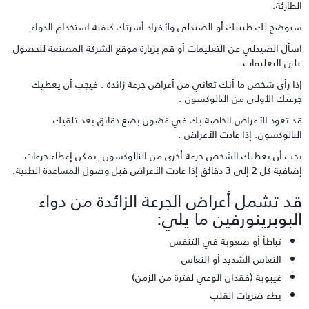
لطارئة.
يوضح لك طبيبك أو الصيدلي ولأفراد أسرتك كيفية استخدام الدواء.
سأل الصيدلي عن التعليمات أو قم بزيارة موقع الشركة المصنعة للحصول
لى التعليمات.
ذا رأى شخص ما أنك تعاني من أعراض جرعة زائدة . فيجب أن يعطيك
رعتك الأولى من النالوكسون .
د تعود الأعراض الخاصة بك في غضون بضع دقائق بعد تلقيك
لنالوكسون. إذا عادت الأعراض .
جب أن يعطيك الشخص جرعة أخرى من النالوكسون. يمكن إعطاء جرعات
 كل 2 إلى 3 دقائق إذا عادت الأعراض قبل وصول المساعدة الطبية.
د تشمل أعراض الجرعة الزائدة من دواء
لبوبرينورفين ما يلي:
تباطأ أو صعوبة في التنفس
النعاس الشديد أو النعاس
غيبوبة (فقدان الوعي لفترة من الزمن)
بطء ضربات القلب