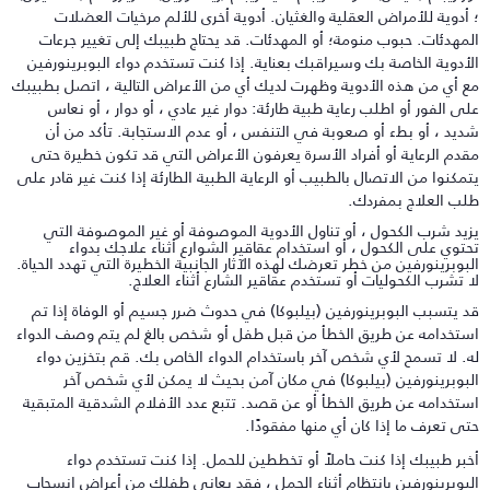
 أدوية للأمراض العقلية والغثيان. أدوية أخرى للألم مرخيات العضلات
لمهدئات. حبوب منومة؛ أو المهدئات. قد يحتاج طبيبك إلى تغيير جرعات
لأدوية الخاصة بك وسيراقبك بعناية. إذا كنت تستخدم دواء البوبرينورفين
ع أي من هذه الأدوية وظهرت لديك أي من الأعراض التالية ، اتصل بطبيبك
لى الفور أو اطلب رعاية طبية طارئة: دوار غير عادي ، أو دوار ، أو نعاس
ديد ، أو بطء أو صعوبة في التنفس ، أو عدم الاستجابة. تأكد من أن
قدم الرعاية أو أفراد الأسرة يعرفون الأعراض التي قد تكون خطيرة حتى
تمكنوا من الاتصال بالطبيب أو الرعاية الطبية الطارئة إذا كنت غير قادر على
لب العلاج بمفردك.
زيد شرب الكحول ، أو تناول الأدوية الموصوفة أو غير الموصوفة التي
حتوي على الكحول ، أو استخدام عقاقير الشوارع أثناء علاجك بدواء
لبوبرينورفين من خطر تعرضك لهذه الآثار الجانبية الخطيرة التي تهدد الحياة.
ا تشرب الكحوليات أو تستخدم عقاقير الشارع أثناء العلاج.
د يتسبب البوبرينورفين (بيلبوكا) في حدوث ضرر جسيم أو الوفاة إذا تم
ستخدامه عن طريق الخطأ من قبل طفل أو شخص بالغ لم يتم وصف الدواء
ه. لا تسمح لأي شخص آخر باستخدام الدواء الخاص بك. قم بتخزين دواء
لبوبرينورفين (بيلبوكا) في مكان آمن بحيث لا يمكن لأي شخص آخر
ستخدامه عن طريق الخطأ أو عن قصد. تتبع عدد الأفلام الشدقية المتبقية
تى تعرف ما إذا كان أي منها مفقودًا.
خبر طبيبك إذا كنت حاملاً أو تخططين للحمل. إذا كنت تستخدم دواء
لبوبرينورفين بانتظام أثناء الحمل ، فقد يعاني طفلك من أعراض انسحاب