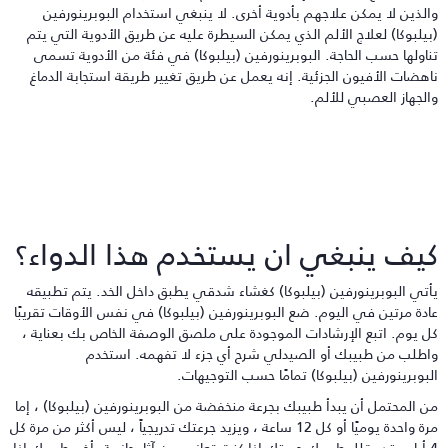
الذين لا يمكن علاجهم بأدوية أخرى. لا ينبغي استخدام البوبرينورفين
بيلبوكا) لعلاج الألم الذي يمكن السيطرة عليه عن طريق الأدوية التي يتم
ناولها حسب الحاجة. البوبرينورفين (بيلبوكا) في فئة من الأدوية تسمى
اهضات الأفيون الجزئية. إنه يعمل عن طريق تغيير طريقة استجابة الدماغ
الجهاز العصبي للألم.
يف ينبغي ان يستخدم هذا الدواء؟
أتي البوبرينورفين (بيلبوكا) كغشاء شدقي يطبق داخل الخد. يتم تطبيقه
ادة مرتين في اليوم. ضع البوبرينورفين (بيلبوكا) في نفس الأوقات تقريبًا
ل يوم. اتبع الإرشادات الموجودة على ملصق الوصفة الخاص بك بعناية ،
اطلب من طبيبك أو الصيدلي شرح أي جزء لا تفهمه. استخدم
لبوبرينورفين (بيلبوكا) تمامًا حسب التوجيهات.
ن المحتمل أن يبدأ طبيبك بجرعة منخفضة من البوبرينورفين (بيلبوكا) ، إما
مرة واحدة يوميًا أو كل 12 ساعة ، ويزيد جرعتك تدريجياً ، ليس أكثر من مرة كل
4 أيام. قد يقلل طبيبك جرعتك إذا كنت تعاني من آثار جانبية. أخبر طبيبك إذا