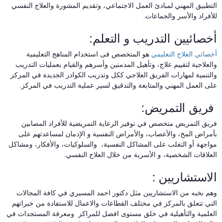
لتطبيق المهني لمبادئ العمل الاجتماعي، وتقديم المشورة والعلاج النفسي
لأفراد والأسر والجماعات.
خصائيين التدريب و التعلم:
خصائي العلاج التعليمي
هو المتخصص فى استخدام المناهج التعليمية
العلاجية لتقييم علاج، وتأهيل المدمنين وأسرهم والقيام بعمليات التدريب
التنمية لمهارات الفريق العلاجي ككل وتدريب الكوادر الجديدة في المركز
لى العمل المهني والمتابعة والتدقيق لسير عملية التدريب في المركز.
ريق التمريض:
ريق التمريض متخصص في توفير الرعاية التمريضية للأفراد المصابين
أمراض المخ، والأعصاب، والأمراض النفسية و الإدمان لمساعدتهم على
واجهة أو التغلب على المشاكل النفسية، والسلوكيات، والأفكار، ومشاكل
لعلاقات الشخصية، و الأسرية من خلال العلاج النفسي.
لاستشاريين :
هم نخبه من الاستشاريين مثل دكتور احمد المسيري في كافة المجالات
لتي تتعلق بالمركز في مختلف القطاعات والاعمال للاستفادة من خبراتهم
لعلمية والتأهيلية في خلق مستوى افضل للمراكز ومعرفة المستجدات في