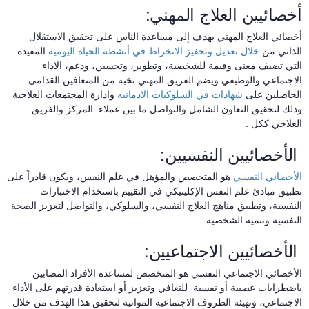
خصائيين العلاج المهني:
خصائي العلاج المهني يهدف إلى مساعدة الناس على تحقيق الاستقلال
لذاتي من
خلال تعديل وتحفيز الانخراط في أنشطة الحياة اليومية
المفيدة
لتي تضيف معنى وقيمة للشخصية، وتطوير، وتحسين، ودعم، الاداء
لاجتماعي والوظيفي ويضم الفريق المهني نخبه من المتعافين القدامى
لحاصلين على
شهادات في السلوكيات الادمانيه
وادارة المجتمعات العلاجية
ذلك لتحقيق التعاون الشامل والتواصل ما بين عملاء المركز والفريق
لعلاجي ككل .
لأخصائيين النفسيين:
لأخصائي النفسي
هو المتخصص والمؤهل في علم النفس، ويكون قادراً على
طبيق مبادئ علم النفس الإكلينيكي في التقييم باستخدام الاختبارات
لنفسية، وتطبيق مناهج العلاج النفسي، والسلوكي، والتواصل لتعزيز الصحة
لنفسية وتنمية الشخصية.
لأخصائيين الاجتماعيين:
لأخصائي الاجتماعي النفسي هو المتخصص لمساعدة الأفراد المصابين
اضطرابات عصبية أو نفسية للتعافي وتعزيز أو استعادة قدرتهم على الأداء
لاجتماعي، وتهيئة الظروف الاجتماعية المواتية لتحقيق هذا الهدف من خلال