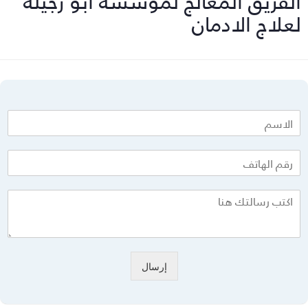
لفريق المعالج لمؤسسة أبو رجيله
علاج الادمان
إرسال