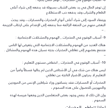
ن توفر المال في يد بعض الشباب بسيولة قد يدفعه إلى شراء أغلى
لطعام والشراب وقد يدفعه حب الاستطلاع
رفقاء السوء إلى شراء أغلى أنواع المخدرات والمسكرات ، وقد يبحث
لبعض منهم عن المتعة الزائفة مما يدفعه إلى الإقدام على ارتكاب الجريمة
. 
والمشكلات الاجتماعية :
ناك العديد من الهموم والمشكلات الاجتماعية التي يتعرض لها الناس
تدفع بعضهم إلى تعاطي المخدرات بحجة نسيان هذه الهموم والمشاكل .
في المخدرات , انخفاض مستوى التعليم :
يس هناك من شك في أن الأشخاص الذين لم ينالوا قسطاً وافراً من
لتعليم لا يدركون الأضرار الناتجة عن تعاطي
لمخدرات أو المسكرات فقد ينساقون وراء شياطين الإنس من المروجين
المهربين للحصول على هذه السموم ،
إن كان ذلك لا ينفي وجود بعض المتعلمين الذين وقعوا فريسة لهذه
لسموم .
ماذا تتعاطى المخدرات