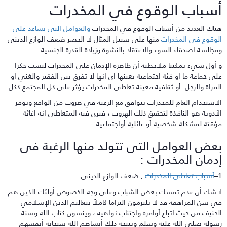
سباب الوقوع في المخدرات
ناك العديد من أسباب الوقوع في المخدرات
والعوامل التى تساعد على
لوقوع فى المخدرات
منها على سبيل المثال لا الحصر ضعف الوازع الدينى
مجالسة اصدقاء السوء والاعتقاد بالنشوة وزيادة القدرة الجنسية.
 أول شيء يمكننا ملاحظته أن ظاهرة الإدمان على المخدرات ليست حكرا
لى جماعة ما او فئة اجتماعية بعينها اى انها لا تفرق بين الفقير والغني او
لمراة والرجل أو ثقافية معينة تعاطي المخدرات يؤثر على كل المجتمع ككل.
لاستخدام العام للمخدرات يتوافق مع الرغبة في هروب من الواقع وتوفر
لأدوية هو النافذة لتحقيق ذلك الهروب ، فيرى فيه المتعاطى انه اغاثة
ؤقتة لمشكلة شخصية أو عائلية أواجتماعية.
عض العوامل التى تتولد منها الرغبة فى
دمان المخدرات :
أسباب تعاطي المخدرات
, ضعف الوازع الديني :
اشك أن عدم تمسك بعض الشباب وعلى وجه الخصوص أولئك الذين هم
ي سن المراهقة قد لا يلتزمون التزاما كاملاً بتعاليم الدين الإسلامي
لحنيف من حيث اتباع أوامره واجتناب نواهيه ، وينسون كتاب الله وسنة
سوله صلى الله عليه وسلم ونتيجة ذلك أنساهم الله سبحانه أنفسهم