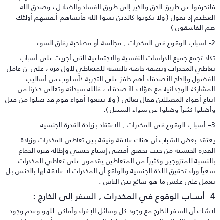
انحرفوا عن طريق الحق والخير إلى طريق الفساد والضلال ، وصدق الله
لعظيم إذ يقول ( ولا تكونوا كالذين نسوا الله فأنساهم أنفسهم أولئك
م الفاسقون )-
أو مصاحبة رفاق السوء :
كاد تجمع جميع الدراسات النفسية والاجتماعية التي أجريت على أسباب
عاطي المخدرات وبصفة خاصة بالنسبة للمتعاطي لأول مرة ، على أن عامل
لفضول وإلحاح الأصدقاء أهم حافز على التجربة كأسلوب من أساليب
لمشاركة الوجدانية مع هؤلاء الأصدقـاء ، فالله سبحانه وتعالى حذرنا من
تباع أهواء المضللين فقال تعالى ( ولا تتبعوا أهواء قوم قد ضلوا من قبل
أضلوا كثيراً وضلوا عن سواء السبيل ).
بزيادة القدرة الجنسيه :
عتقد بعض الشباب أن هناك علاقة وثيقة بين تعاطي المخدرات وزيادة
لقدرة الجنسية من حيث تحقيق أقصى إشباع جنسي وإطالة فترة الجماع
النسبة للمتزوجين وكثيراً من المتعاطين يقدمون على تعاطي المخدرات
عياً وراء تحقيق اللذة الجنسية والواقع أن المخدرات لا علاقة لها بالجنس بل
عمل على عكس ما هو شائع بين الناس .
رات , السفر إلى الخارج :
اشك أن السفر للخارج مع وجود كل وسائل الإغراء وأماكن اللهو وعدم وجود