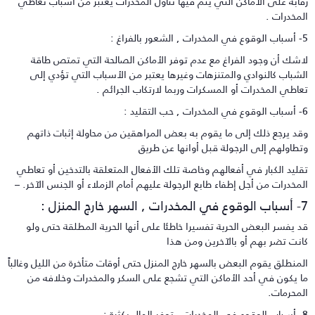
قابة على الأماكن التي يتم فيها تناول المخدرات يعتبر من أسباب تعاطي
لمخدرات .
 الشعور بالفراغ :
اشك أن وجود الفراغ مع عدم توفر الأماكن الصالحة التي تمتص طاقة
لشباب كالنوادي والمتنزهات وغيرها يعتبر من الأسباب التي تؤدي إلى
عاطي المخدرات أو المسكرات وربما لارتكاب الجرائم .
 , حب التقليد :
قد يرجع ذلك إلى ما يقوم به بعض المراهقين من محاولة إثبات ذاتهم
تطاولهم إلى الرجولة قبل أوانها عن طريق
قليد الكبار في أفعالهم وخاصة تلك الأفعال المتعلقة بالتدخين أو تعاطي
لمخدرات من أجل إطفاء طابع الرجولة عليهم أمام الزملاء أو الجنس الآخر. –
ات , السهر خارج المنزل :
د يفسر البعض الحرية تفسيرا خاطئا على أنها الحرية المطلقة حتى ولو
انت تضر بهم أو بالآخرين ومن هذا
لمنطلق يقوم البعض بالسهر خارج المنزل حتى أوقات متأخرة من الليل وغالباً
ا يكون في أحد الأماكن التي تشجع على السكر والمخدرات وخلافه من
لمحرمات.
توفر المال بكثرة :