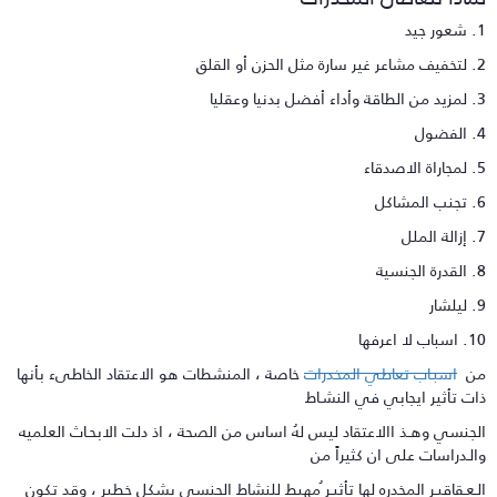
 جيد
ل الحزن أو القلق
ضل بدنيا وعقليا
ضول
لاصدقاء
مشاكل
الملل
لجنسية
شار
باب لا اعرفها
ن
اسبـاب تعاطي المخدرات
خاصة ، المنشطات هو الاعتقاد الخاطىء بأنها
ات تأثير ايجابي في النشـاط
لجنسي وهـذ االاعتقاد ليس لهُ اساس من الصحة ، اذ دلت الابحـاث العلميه
الـدراسات على ان كثيراً من
لـعـقاقيـر المخدره لها تأثيـر ُمهبط للنشاط الجنسي بشكل خطير ، وقد تكون