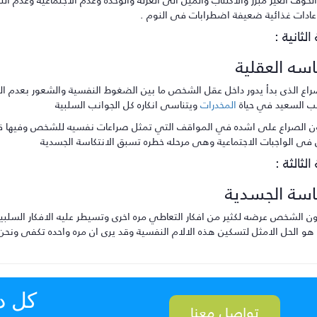
عادات غذائية ضعيفة اضطرابات فى النوم .
الثانية :
اسه العقلية
اع الذى بدأ يدور داخل عقل الشخص ما بين الضغوط النفسية والشعور بعدم الر
انب السعيد في حياة
المخدرات
ويتناسى انكاره كل الجوانب السلبية
ن الصراع على اشده في المواقف التي تمثل صراعات نفسيه للشخص وفيها قد 
 فى الواجبات الاجتماعية وهى مرحله خطره تسبق الانتكاسة الجسدية
الثالثة :
كاسة الجسدية
ون الشخص عرضه لكثير من افكار التعاطي مره اخرى وتسيطر عليه الافكار السلبي
هو الحل الامثل لتسكين هذه الالام النفسية وقد يرى ان مره واحده تكفى ونحن ن
كل د
تواصل معنا