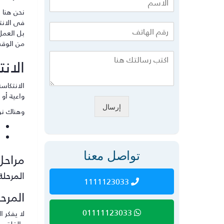
نحن هنا 
فى الانت
بل العمل
من الوقت 
الان
الانتكاسة
واعية أو 
إرسال
وهناك نو
تواصل معنا
مراحل 
المرحلة
1111123033
المرحل
01111123033
لا يفكر
والقلق وا