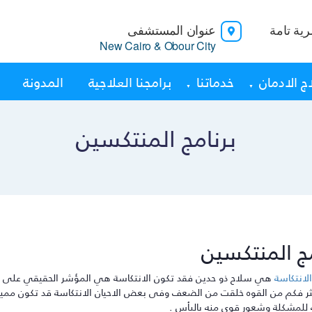
ية تامة
عنوان المستشفى
New Cairo & Obour City
ج الادمان
خدماتنا
برامجنا العلاجية
المدونة
برنامج المنتكسين
مج المنتكسين
لانتكاسة
هي سلاح ذو حدين فقد تكون الانتكاسة هي المؤشر الحقيقي على شغل 
ثر فكم من القوه خلقت من الضعف وفى بعض الاحيان الانتكاسة قد تكون مميته
نه للمشكلة وشعور قوى منه باليأس .