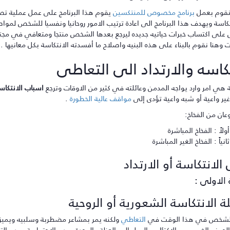
نقوم بعمل
برنامج مخصوص للمنتكسين
يقوم هذا البرنامج على عمل عملية تص
كاسة ويهدف هذا البرنامج الى اعادة ترتيب الامور روحانيا ونفسيا للشخص لمواص
 على اكتساب خبرات حياتيه جديده ليرجع بعدها الشخص منتجا ومتعافي في مجتمع
وهنا نقوم بالبناء على هذه البنيه واصلاح ما أفسدته الانتكاسة بكل معانيها .
تكاسه والارتداد الى التعاطى
 هي امر وارد يواجه المدمن وعائلته في كثير من الاوقات وترجع
اسباب الانتكاس
غير واعية أو شبه واعية تؤدى إلى
مواقف عالية الخطورة
.
عان من الفخاخ:
أولاً : الفخاخ المباشرة
ثانياً : الفخاخ الغير المباشرة
الانتكاسة أو الارتداد
 الاولى :
ة الانتكاسة الشعورية أو الروحية
 الشخص في هذا الوقت في
التعاطي
ولكنه يمر بمشاعر مضطربة وسلبيه ويميز 
لحوف الغير مبرر والاكتئاب والميل الى العزلة والوحدة وعدم الاجتماعية وعدم 