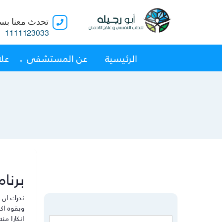
تحدث معنا بسر
1111123033
الرئيسية
عن المستشفى
علا
برنا
ندرك ان
ا
وبقوه اك
انكارا م