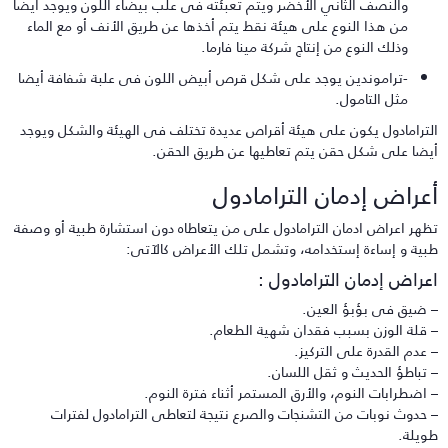
والنصف الثاني الأخضر ويتم تعبئته فى علب بيضاء اللون ويوجد أيضا
من هذا النوع على هيئة نقط يتم أخذها عن طريق الأنف أو مع الماء
وذلك النوع من إنتاج شركة مينا فارما.
-تراموندين يوجد على شكل قرص أبيض اللون فى علبة شفافة أيضا
مثل التامول.
لترامادول يكون على هيئة أقراص عديدة تختلف فى الهيئة والشكل ويوجد
يضا على شكل حقن يتم تعاطيها عن طريق الحقن.
عراض إدمان الترامادول
ظهر اعراض ادمان الترامادول على من يتعاطاه دون استشارة طبية أو وصفة
بية و إساءة إستخدامه، وتشمل تلك الأعراض كالآتى:
عراض إدمان الترامادول :
 ضيق فى بؤبؤ العين.
 قلة الوزن بسبب فقدان شهية الطعام.
 عدم القدرة على التركيز.
 تباطؤ الحديث و ثقل اللسان.
 اضطرابات النوم، والأرق المستمر أثناء فترة النوم.
 حدوث نوبات من التشنجات والصرع نتيجة لتعاطى الترامادول لفترات
ويلة.