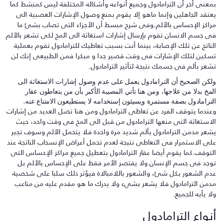
معنى أخر أن الترامادول وجميع أنواعه وأشكاله المختلفة ليس كمنشط كما
عتقد الجاهلين وإنما ماهو إلا يقوم بمنع وصول الإشارات العصبية الى
راكز الإحساس بالألم.وفى شرح مبسط أن الأجزاء التى تصاب بشئ ما
ى جسم الانسان تقوم بإرسال إشارات استغاثة الى المخ لكى تشعر بالألم
لناتج عن تلك الإصابة، بينما أنت بسبب تعاطيك للترامادول تقوم بعملية
سكين لتلك الإشارات فى وقت قصير جدا و مبكرا فمن الطبيعى إنك لن
شعر بألم فى جسمك نتيجة لتأثير الترامادول.
لكن الصحيح أن الترامادول يعمل على عدم وصول إشارات الاستغاثة الى
لمخ بدلا من علاجها، ومن هنا تأتي المصيبة الأكبر بأن من يتعاطون عقار
لترامادول بصفة مستمرة ويسيئون إستخدامه لا يستطيعون الامتناع عنه.
عندما يتوقف الفرد عن تعاطى الترامادول ومن هنا تصل العديد من إشارات
لاستغاثة التى منعها الترامادول من قبل الى المخ فى وقت واحد، حيث
شعر مدمن الترامادول بألم شديد مرة واحدة فلا يتحمل الألم وسوف تجبر
لى الاستمرار فى التعاطى نتيجة لعدم تحمل أعراض الإنسحاب الناتجة عند
لتوقف.كما يقوم أيضا عقار الترامادول بتعطيل جميع مراكز الإحساس التى
وجد فى جسم الإنسان ولا يقتصر الأمر فقط على الإحساس بالألم بل
دم الشعور بكل شئ، والشعور باللامبالاة فيؤثر ذلك سلبا على شخصية
دمن الترامادول فلا يشعر بشيء ولا يدرك ما هو مقدم عليه من متاعب
لا يأبه للجميع.
نواع الترامادول