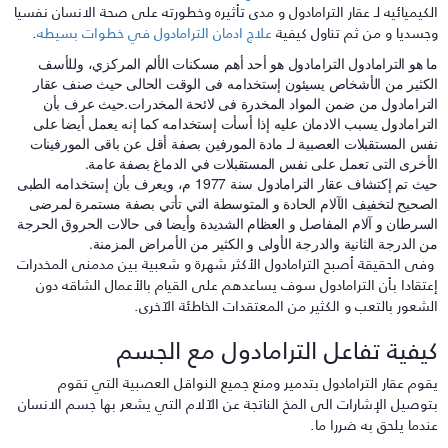
لكيميائيه لـ عقار الترامادول و مدى تأثيره وخطورته على صحة الانسان نفسيا
جسديا و من ثم تناول كيفية
علاج ادمان الترامادول في خطوات بسيطه
.
ا هو الترامادول الترامادول هو أحد أهم مسكنات الألم المركزي، وللأسف
لكثير من الأشخاص يسيئون إستخدامه فى الوقت الحالى حيث صنف عقار
لترامادول من ضمن المواد المخدرة فى لائحة المخدرات.حيث عرف بأن
لترامادول يسبب الادمان عليه إذا أسأت إستخدامه كما إنه يعمل أيضا على
فس المستقبلات العصبية لـ مادة المورفين بصفة أقل عن باقى المورفينات
لأخرى التى تعمل على نفس المستقبلات في الدماغ بصفة عامة.
حيث تم إكتشاف عقار الترامادول سنة 1977 م، ويعرف بأن إستخدامه الطبى
لصحيح لتخفيف الآلام الحادة و المتوسطة التي تأتي بصفة مستمرة لمرضى
لسرطان و آلام المفاصل و العظام الشديدة وأيضا فى حالات الحروق الحرجة
ن الدرجة الثانية والدرجة الأولى و الكثير من الأمراض المزمنة.
فى الحقيقة أصبح الترامادول الأكثر شهرة و شعبية بين مدمنى المخدرات
عتقادا بأن الترامادول سوف يساعدهم على القيام بالأعمال الشاقه دون
لشعور بالتعب و الكثير من المعتقدات الخاطئة الآخرى.
يفية تفاعل الترامادول مع الجسم
قوم عقار الترامادول بتدمير ومنع جميع النواقل العصبية التي تقوم
توصيل الإشارات الى المخ الناتجة عن الآلام التي يشعر بها جسم الانسان
ندما يلحق به ضررا ما.