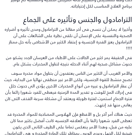
رنامج العلاج المناسب لكل إحتياجاته.
لترامادول والجنس وتأثيره على الجماع
أخيرا لا يمكن أن ننسى فى أخر مقالنا عن الترامادول ومدى تأثيره و أضراره
لصحية والنفسية على الإنسان أن نلقى نظرة على الشائعات على أن
لترامادول يعزز القدرة الجنسية و إعتقاد الكثير من الأشخاص بأنه حل ممتاز
!!!
ى الحقيقة يمر كثير من الحالات على الأطباء من العرسان الجدد يشكو من
دوث مشاكل صحية لهم أثناء الدخله نتيجة لتناول المخدرات بشكل عام.
الأمر الغريب أن الكثير من الناس يعتقدون أن بتناول مواد مخدرة سوف
صبح منشط للقوة الجنسية، ولكن الأمر غير منطقى نهائيا من البداية، حيث
ن عقار الترامادول و غيره من أنواع المخدرات الأخرى يؤدى الى حدوث خلل
ى إدراك المخ للوقت و تقدير المدة الزمنية فيعطى للفرد شعورا زائفا بأن
ترة الجماع استمرت لفترة طويلة ويعتقد أن مشكلة سرعة القذف التى كان
عانى منها قد إنتهت.
يث هناك أمر آخر بل و الأفظع فإن الهلاوس المصاحبة للمواد المخدرة قد
عطى الفرد شعورا زائفا بأن العلاقه الجنسيه كانت أفضل بكثير مما كان
ليه من قبل، وهذا الأمر ينعكس تماما على الطرف الثانى الذى يكون
حية لكل الجهل وعدم الوعي بمخاطر تلك المادة المخدرة و هى الترامادول.