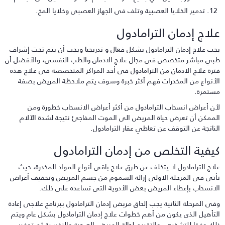
تدمير الخلايا العصبية وتلف فى الجهاز العصبى وخلايا المخ.
لاج إدمان الترامادول
جب علاج إدمان الترامادول بشكل فعال و تدريجيا ويجب أن يتم تحت إشراف
بي مباشر متخصص فى مجال علاج الادمان والطب النفسى، والأفضل أن
ترة علاج الادمان من الترامادول فى أحد المراكز المتخصصة فى علاج هذه
لأنواع من المخدرات فهم أكثر خبرة وسوف يتم ملاحظة المريض بصفة
ستمرة.
أن أعراض انسحاب الترامادول من أكثر أعراض الانسحاب خطورة ومن
لممكن أن تعرض حياة المريض الى الموت المفاجئ نتيجة لشدة الآلام
لناتجة عن التوقف عن تعاطي عقار الترامادول.
يفية التخلص من إدمان الترامادول
لاج الترامادول لا يتخلف عن طرق علاج باقى أنواع المواد المخدرة، حيث
أتى فى المرحلة الاولى إزالة السموم من جسم المريض وتخفيف أعراض
لانسحاب بإعطاء المريض بعض الأدوية التى تساعده على ذلك.
فى المرحلة الثانية يجب إلحاق مريض إدمان الترامادول ببرنامج علاجى إعادة
لتأهيل الذى يكون من أهم خطوات علاج إدمان الترامادول بشكل عام ويتم
لك وفقا للتشخيص والتقييم لحالة المريض الصحية والنفسية ثم توفير