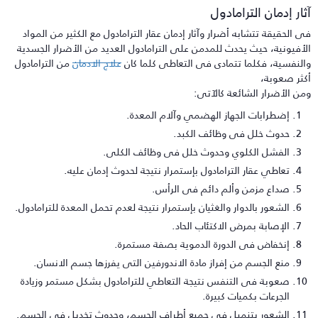
ثار إدمان الترامادول
ى الحقيقة تتشابه أضرار وآثار إدمان عقار الترامادول مع الكثير من المواد
لأفيونية، حيث يحدث للمدمن على الترامادول العديد من الأضرار الجسدية
النفسية، فكلما تتمادى فى التعاطى كلما كان
علاج الادمان
من الترامادول
كثر صعوبة،
من الأضرار الشائعة كالآتى:
إضطرابات الجهاز الهضمي وآلام المعدة.
حدوث خلل فى وظائف الكبد.
الفشل الكلوي وحدوث خلل فى وظائف الكلى.
تعاطي عقار الترامادول بإستمرار نتيجة لحدوث إدمان عليه.
صداع مزمن وألم دائم فى الرأس.
الشعور بالدوار والغثيان بإستمرار نتيجة لعدم تحمل المعدة للترامادول.
الإصابة بمرض الاكتئاب الحاد.
إنخفاض فى الدورة الدموية بصفة مستمرة.
منع الجسم من إفراز مادة الاندورفين التى يفرزها جسم الانسان.
صعوبة فى التنفس نتيجة التعاطي للترامادول بشكل مستمر وزيادة
الجرعات بكميات كبيرة.
الشعور بتنميل في جميع أطراف الجسم، وحدوث تخديل فى الجسم.