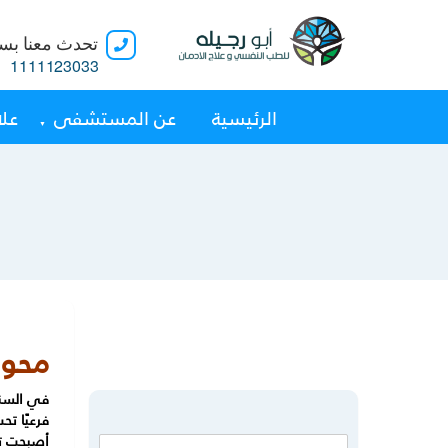
تحدث معنا بسر
1111123033
الرئيسية
عن المستشفى
علا
محور 
في السنو
فرعيًا ت
أصبحت تف