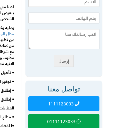
لكننا في
يتعرض له
الشخص وا
وعليه وك
مجال الو
عن تطبيق
من كفاءة
مع شركائ
محترف وت
إرسال
الاتيه فى
• تأهيل و
• توفير ا
تواصل معنا
• إطلاق و
• إطلاق و
1111123033
القطاعات
• قطاع ا
01111123033
•ا لقطاع