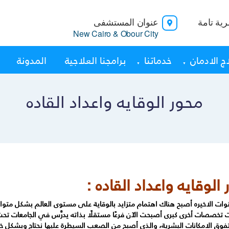
ية تامة
عنوان المستشفى
New Cairo & Obour City
ج الادمان
خدماتنا
برامجنا العلاجية
المدونة
محور الوقايه واعداد القاده
الوقايه واعداد القاده :
ات الاخيره أصبح هناك اهتمام متزايد بالوقاية على مستوى العالم بشكل متواز
حت تخصصات أخرى كبرى أصبحت الآن فرعًا مستقلًا بذاته يدرَّس في الجامعات تحت
وق الامكانات البشرية، والذي أصبح من الصعب السيطرة عليها نحتاج وبشكل خاص