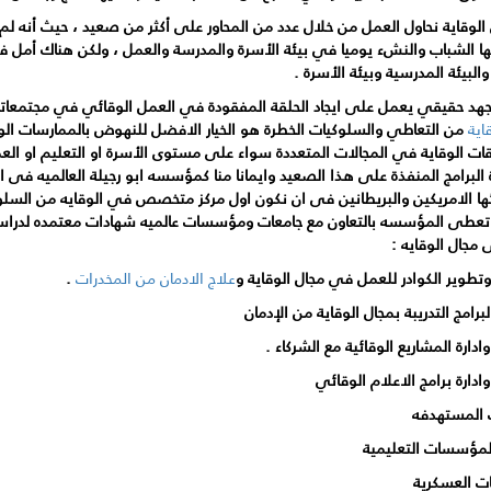
 الوقاية نحاول العمل من خلال عدد من المحاور على أكثر من صعيد ، حيث أنه ل
ا الشباب والنشء يوميا في بيئة الأسرة والمدرسة والعمل ، ولكن هناك أمل ف
لبيئة المدرسية وبيئة الأسرة .
جهد حقيقي يعمل على ايجاد الحلقة المفقودة في العمل الوقائي في مجتمعاتنا 
قاية
من التعاطي والسلوكيات الخطرة هو الخيار الافضل للنهوض بالممارسات الوق
ات الوقاية في المجالات المتعددة سواء على مستوى الأسرة او التعليم او الع
 البرامج المنفذة على هذا الصعيد وايمانا منا كمؤسسه ابو رجيلة العالميه فى 
ها الامريكين والبريطانين فى ان نكون اول مركز متخصص في الوقايه من السلو
عطى المؤسسه بالتعاون مع جامعات ومؤسسات عالميه شهادات معتمده لدراسات 
 مجال الوقايه :
تطوير الكوادر للعمل في مجال الوقاية و
علاج الادمان من المخدرات
.
لبرامج التدريبة بمجال الوقاية من الإدمان
ادارة المشاريع الوقائية مع الشركاء .
ادارة برامج الاعلام الوقائي
 المستهدفه
لمؤسسات التعليمية
ات العسكرية