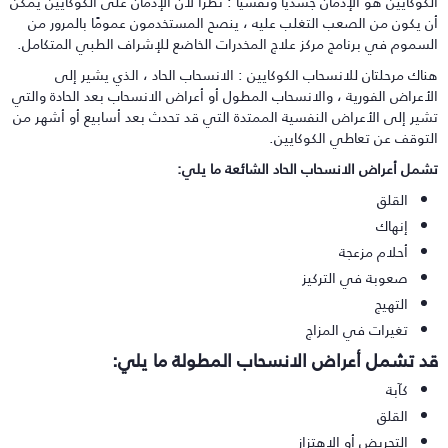
لكوكايين هو الإدمان جسديا ونفسيا : نظرًا لأن الإدمان على الكوكايين يمكن
ن يكون من الصعب التغلب عليه ، ينصح المستخدمون عمومًا بالمرور من
لسموم في برنامج مركز علاج المخدرات الخاضع للإشراف الطبي المتكامل.
ناك مرحلتان للانسحاب الكوكايين : الانسحاب الحاد ، الذي يشير إلى
لأعراض الفورية ، والانسحاب المطول أو أعراض الانسحاب بعد الحادة والتي
شير إلى الأعراض النفسية الممتدة التي قد تحدث بعد أسابيع أو أشهر من
لتوقف عن تعاطي الكوكايين.
شمل أعراض الانسحاب الحاد الشائعة ما يلي:
القلق
إنهاك
أحلام مزعجة
صعوبة في التركيز
التهيج
تغيرات في المزاج
د تشمل أعراض الانسحاب المطولة ما يلي:
كآبة
القلق
التحريض أو الاهتزاز