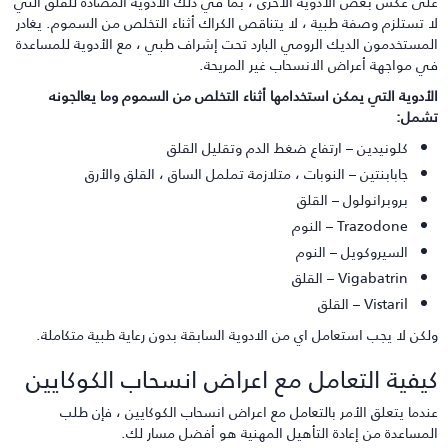
لى عكس بعض الأدوية الأخرى ، بما في ذلك الأدوية المضادة للقلق التي
ا تستلزم وصفة طبية ، لا يتناقص الكراك أثناء التخلص من السموم. يغادر
لمستخدمون الديك الرومي البارد تحت إشراف طبي ، مع الأدوية للمساعدة
ي مواجهة أعراض الانسحاب غير المريحة.
لأدوية التي يمكن استخدامها أثناء التخلص من السموم وما يعالجونه
شمل:
كلونيدين – ارتفاع ضغط الدم وتقليل القلق
جابابنتين – النوبات ، متلازمة تململ الساق ، القلق والأرق
بروبرانولول – القلق
Trazodone – النوم
السيروكويل – النوم
Vigabatrin – القلق
Vistaril – القلق
لكن لا يجب استعامل اي من الادوية السابقة بدون رعاية طبية متكاملة.
يفية التعامل مع اعراض انسحاب الكوكايين
ندما يتعلق الأمر بالتعامل مع اعراض انسحاب الكوكايين ، فإن طلب
لمساعدة من إعادة التأهيل المهنية هو أفضل مسار لك.