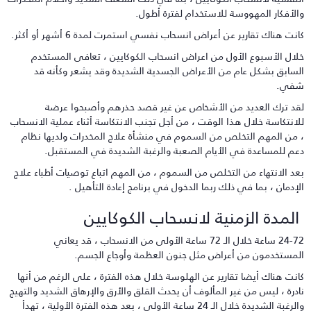
الأفكار المهووسة للاستخدام لفترة أطول.
انت هناك تقارير عن أعراض انسحاب نفسي استمرت لمدة 6 أشهر أو أكثر.
لال الأسبوع الأول من اعراض انسحاب الكوكايين ، تعافى المستخدم
لسابق بشكل عام من الأعراض الجسدية الشديدة وقد يشعر وكأنه قد
في.
قد ترك العديد من الأشخاص عن غير قصد حذرهم وأصبحوا عرضة
لانتكاسة خلال هذا الوقت ، من أجل تجنب الانتكاسة أثناء عملية الانسحاب
 من المهم التخلص من السموم في منشأة علاج المخدرات ولديها نظام
عم للمساعدة في الأيام الصعبة والرغبة الشديدة في المستقبل.
عد الانتهاء من التخلص من السموم ، من المهم اتباع توصيات أطباء علاج
لإدمان ، بما في ذلك ربما الدخول في برنامج إعادة التأهيل .
لمدة الزمنية لانسحاب الكوكايين
24-72 ساعة خلال الـ 72 ساعة الأولى من الانسحاب ، قد يعاني
لمستخدمون من أعراض مثل جنون العظمة وأوجاع الجسم.
انت هناك أيضا تقارير عن الهلوسة خلال هذه الفترة ، على الرغم من أنها
ادرة ، ليس من غير المألوف أن يحدث القلق والأرق والإرهاق الشديد والتهيج
والرغبة الشديدة خلال الـ 24 ساعة الأولى ، بعد هذه الفترة الأولية ، تهدأ