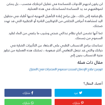
ن يكون لديهم الأدوات للمساعدة في تقليل انزعاجك فحسب ، بل يمكن
موظفيهم مد يد المساعدة لمساعدتك في هذه العملية.
الإضافة إلى ذلك ، فإن برامج إعادة التأهيل المهنية لديها أطباء في متناول
ليد لمشاهدة أعراض التخلص من الكوكايين النادرة أو الخطيرة التي قد تهدد
حتك.
ما أنها تضمن اتباع نظام غذائي صحي وشرب ما يكفي من الماء لطرد
لسموم من جسمك.
ساعدك برامج الانسحاب الطبي على الابتعاد عن التأثيرات الضارة في
ياتك والتي قد تجعل التعافي أكثر صعوبة ، تمكنك هذه العملية من تجاوز
ترة الانسحاب بدون إلم.
قال ذات صلة
ورس علاج الإدمان لسحب سموم المخدرات في المنزل
عجبك المقال؟
غرد
شارك
شارك
شارك