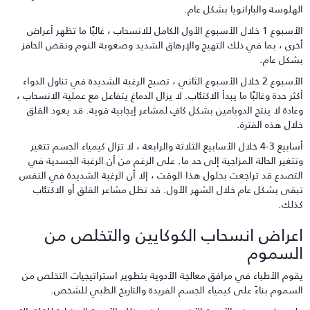
لهلوسة والبارانويا بشكل عام.
الأسبوع 1 خلال الأسبوع الأول الكامل للانسحاب ، غالبًا ما تظهر أعراض
خرى ، بما في ذلك التهيج والإرهاق الشديد وصعوبة النوم ونقص الحافز
شكل عام.
الأسبوع 2 خلال الأسبوع الثاني ، تصبح الرغبة الشديدة في تناول الدواء
كثر حدة وغالبًا ما يبدأ الاكتئاب. لا يزال الدماغ يتفاعل مع عملية الانسحاب ،
عادة لا ينتج الدوبامين بشكل كافٍ لمشاعر إيجابية قوية. قد يعود القلق
لال هذه الفترة.
أسابيع 3-4 خلال الأسابيع الثلاثة والرابعة ، لا تزال كيمياء الجسم تتغير
تتغير الحالة المزاجية إلى حد ما. على الرغم من أن الرغبة الجسدية في
لتصدع قد تراجعت بحلول هذا الوقت ، إلا أن الرغبة الشديدة في النفس
بقى بشكل عام خلال الشهر الأول. قد تظل مشاعر القلق أو الاكتئاب
ذلك.
عراض انسحاب الكوكايين والتخلص من
لسموم
قوم الأطباء في مرافق معالجة الأدوية بتطوير استراتيجيات التخلص من
لسموم بناءً على كيمياء الجسم الفريدة والتاريخ الطبي للشخص.