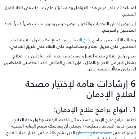
مساعدتك على فهم هذه العوامل وكيف تؤثر على علاجك في اتخاذ القرار
لصحيح.
ن مرض إدمان المخدرات والكحول مرض مزمن وقوي يسبب ضرراً كبيراً لحياة
لمدمنين وأسرهم.
هناك الآلاف من مرافق
علاج الادمان
في جميع أنحاء الدول العربية لبدء
لمدمنين على طريق العلاج ومساعدتهم على البقاء علي طريق التعافي.
نوع برامج العلاج محيرة للعقل، وستختلف تجربة أحد الباحثين عن العلاج
شكل كبير عن الآخر. وبالمثل ، فإن العلاج المثالي لأحد المدمنين المتعافين
ن يكون فعالًا بالنسبة لآخر.
6 إرشادات هامه لإختيار مصحة
علاج الإدمان
امج علاج الإدمان:
ختلف برامج علاج الإدمان حسب مكان تقديم الرعاية، وطول مدة العلاج،
مدى كثافة البرنامج وتنظيمه ؛ ويمكن أن يساعدك مقدم الرعاية الصحية
لمتواجد في
مصحة لعلاج الإدمان
الذي يقيم حالتك في اختيار إعداد العلاج
لذي يلبي احتياجاتك الخاصة .