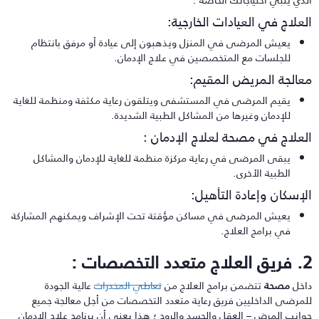
لعلاج في العيادات الخارجية:
يعيش المرضى في المنزل ويذهبون إلى عيادة أو مرفق بانتظام
للجلسات مع المتخصصين في علاج الإدمان.
عالجة المريض المقيم:
يقيم المرضى في المستشفى ويتلقون رعاية مكثفة ومنظمة للغاية
للإدمان وغيرها من المشاكل الطبية الشديدة.
لعلاج في مصحة لعلاج الإدمان :
يبقى المرضى في رعاية مركزة منظمة للغاية للإدمان والمشاكل
الطبية الأخرى.
لإسكان وإعادة التأهيل:
يعيش المرضى في مساكن مؤقتة تحت الإشراف ويمكنهم المشاركة
في برامج العلاج.
اج متعدد التخصصات :
اخل
مصحة
تتضمن برامج العلاج من
تعاطي المخدرات
عالية الجودة
لمرضى الداخليين فريق رعاية متعدد التخصصات من أجل معالجة جميع
وانب المرض – العقل والجسد والروح ؛ هذا يعني أن برنامج علاج الادمان