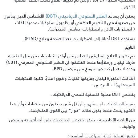
لأخرى.
مكن أن يساعد
العلاج السلوكي الديناميكي (DBT)
الأشخاص الذين يعانون
ن صعوبة في التنظيم العاطفي أو يظهرون سلوكيات مدمرة للذات
 اضطرابات الأكل واضطرابات تعاطي المخدرات).
 DBT أحيانا إلى اضطراب ما بعد الصدمة وعلاج (PTSD).
تاريخ
م تطوير العلاج السلوكي الجدلي في أواخر الثمانينيات من قبل الدكتورة
مارشا لينهان وزملاؤها عندما اكتشفوا أن العلاج السلوكي المعرفي (CBT)
حده لا يعمل كما هو متوقع في مرضى BPD.
ضافت الدكتورة لينهان وفريقها تقنيات وطوروا علاجًا لتلبية الاحتياجات
لفريدة لهؤلاء المرضى.
 DBT عملية فلسفية تسمى الديالكتيك.
قوم الديالكتيك على مفهوم أن كل شيء يتكون من متضادات وأن هذا
لتغيير يحدث عندما يكون هناك “حوار” بين القوى المتعارضة.
ن الناحية الأكاديمية ، يمكن تلخيص الديالكتيك على أنه أطروحة ونقيض
توليف.
ضع العملية ثلاثة افتراضات أساسية: