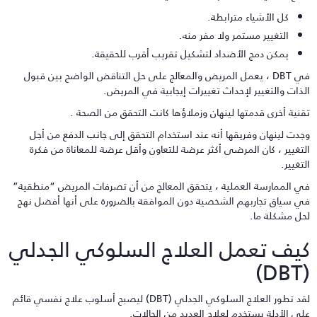
كل الأشياء مترابطة.
التغيير مستمر ولا مفر منه.
يمكن دمج الأضداد لتشكيل تقريب أقرب للحقيقة.
في DBT ، يعمل المريض والمعالج على حل التناقض الواضح بين قبول
لذات والتغيير لإحداث تغييرات إيجابية في المريض.
قنية أخرى قدمتها لينهان وزملاؤها كانت التحقق من الصحة .
جدت لينهان وفريقها أنه عند استخدام التحقق إلى جانب الدفع من أجل
لتغيير ، كان المرضى أكثر عرضة للتعاون وأقل عرضة للمعاناة من فكرة
لتغيير.
ي الممارسة العملية ، يتحقق المعالج من أن تصرفات المريض “منطقية”
ي سياق تجاربهم الشخصية دون الموافقة بالضرورة على أنها أفضل نهج
حل مشكلة ما.
يف تعمل العلاج السلوكي الجدلي
(D
لقد تطور العلاج السلوكي الجدلي (DBT) ليصبح أسلوب علاج نفسي قائم
لى الأدلة يستخدم لعلاج العديد من الحالات.