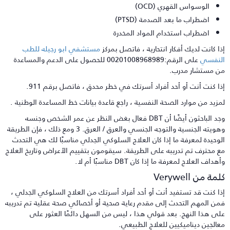
الوسواس القهري (OCD)
اضطراب ما بعد الصدمة (PTSD)
اضطراب استخدام المواد المخدرة
ذا كانت لديك أفكار انتحارية ، فاتصل بمركز
مستشفي ابو رجيله للطب
لنفسي
على الرقم:00201008968989 للحصول على الدعم والمساعدة
ن مستشار مدرب.
ذا كنت أنت أو أحد أفراد أسرتك في خطر محدق ، فاتصل برقم 911.
مزيد من موارد الصحة النفسية ، راجع قاعدة بيانات خط المساعدة الوطنية .
وجد الباحثون أيضًا أن DBT فعال بغض النظر عن عمر الشخص وجنسه
وهويته الجنسية والتوجه الجنسي والعرق / العرق. 3 ومع ذلك ، فإن الطريقة
لوحيدة لمعرفة ما إذا كان العلاج السلوكي الجدلي مناسبًا لك هي التحدث
ع محترف تم تدريبه على الطريقة. سيقومون بتقييم الأعراض وتاريخ العلاج
هداف العلاج لمعرفة ما إذا كان DBT مناسبًا أم لا.
مة من Verywell
ذا كنت قد تستفيد أنت أو أحد أفراد أسرتك من العلاج السلوكي الجدلي ،
من المهم التحدث إلى مقدم رعاية صحية أو أخصائي صحة عقلية تم تدريبه
لى هذا النهج. بعد قولي هذا ، ليس من السهل دائمًا العثور على
عالجين ديناميكيين للعلاج الطبيعي.