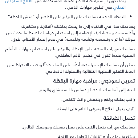
ربما تكون الإستراتيجية الأكثر أهمية المستخدمة في
العلاج السلوكي
الجدلي
هي تطوير مهارات الذهن .
اليقظة الذهنية تساعدك على التركيز على الحاضر أو ​​”عيش اللحظة”.
ساعدك هذا في الانتباه إلى ما يحدث بداخلك (أفكارك ومشاعرك
أحاسيسك ونبضاتك) بالإضافة إلى استخدام حواسك لضبط ما يحدث من
ولك (ما تراه وتسمعه وتشمه وتلمسه) في عدم إصدار الأحكام. طرق.
ساعدك مهارات اليقظة على الإبطاء والتركيز على استخدام مهارات التأقلم
لصحية عندما تكون في خضم الألم العاطفي.
مكن أن تساعدك الإستراتيجية أيضًا على البقاء هادئًا وتجنب الانخراط في
نماط التفكير السلبية التلقائية والسلوك الاندفاعي.
مرين نموذجي: مراقبة مهارة اليقظة
نتبه إلى أنفاسك. لاحظ الإحساس بالاستنشاق والزفير.
اقب بطنك يرتفع وينخفض ​​وأنت تتنفس.
يف يعمل العلاج المعرفي القائم على اليقظة
حمل الضائقة
ساعدك مهارات تحمل الكرب على تقبل نفسك وموقفك الحالي.
تتعرف على أربع تقنيات للتعامل مع الأزمة: