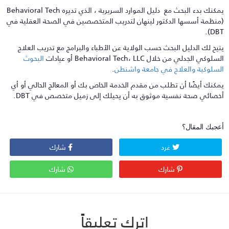
يمكنك بدء البحث مع دليل الموارد السريرية ، الذي تديره Behavioral Tech
منظمة أسسها الدكتور لينهان لتدريب المتخصصين في الصحة العقلية في
DBT)
تيح لك الدليل البحث حسب الولاية عن الأطباء والبرامج مع تدريب العلاج
سلوكي الجدلي من خلال Behavioral Tech، LLC أو عيادات
البحوث
لسلوكية والعلاج في جامعة واشنطن
.
مكنك أيضًا أن تطلب من مقدم الخدمة الخاص بك أو المعالج الحالي أو أي
خصائي صحة نفسية موثوق به أن يحيلك إلى زميل متخصص في DBT.
عجبك المقال؟
غرد
شارك
شارك
شارك
اترك تعليقاً