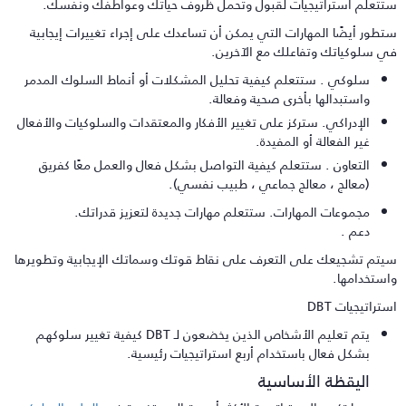
تتعلم استراتيجيات لقبول وتحمل ظروف حياتك وعواطفك ونفسك.
تطور أيضًا المهارات التي يمكن أن تساعدك على إجراء تغييرات إيجابية
ي سلوكياتك وتفاعلك مع الآخرين.
سلوكي . ستتعلم كيفية تحليل المشكلات أو أنماط السلوك المدمر
واستبدالها بأخرى صحية وفعالة.
الإدراكي. ستركز على تغيير الأفكار والمعتقدات والسلوكيات والأفعال
غير الفعالة أو المفيدة.
التعاون . ستتعلم كيفية التواصل بشكل فعال والعمل معًا كفريق
(معالج ، معالج جماعي ، طبيب نفسي).
مجموعات المهارات. ستتعلم مهارات جديدة لتعزيز قدراتك.
دعم .
يتم تشجيعك على التعرف على نقاط قوتك وسماتك الإيجابية وتطويرها
استخدامها.
تراتيجيات DBT
يتم تعليم الأشخاص الذين يخضعون لـ DBT كيفية تغيير سلوكهم
بشكل فعال باستخدام أربع استراتيجيات رئيسية.
اليقظة الأساسية