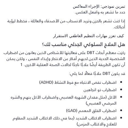
مرين نموذجي: الإجراء المعاكس
دد ما تشعر به وافعل العكس.
ذا كنت تشعر بالحزن وتريد الانسحاب من الأصدقاء والعائلة ، فخطط لرؤية
حبائك.
يف تعزز مهارات التنظيم العاطفي الاستقرار
ل العلاج السلوكي الجدلي مناسب لك؟
ركزت معظم أبحاث DBT على فعاليتها للأشخاص الذين يعانون من اضطراب
لشخصية الحدية الذين لديهم أفكار عن الانتحار وإيذاء النفس ، ولكن يمكن
ن تكون الطريقة أيضًا علاجًا ناجحًا لحالات الصحة العقلية الأخرى. 1
كون DBT علاجًا فعالًا لما يلي:
اضطراب نقص الانتباه مع فرط النشاط (ADHD)
اضطراب ذو اتجاهين
الأكل (مثل فقدان الشهية العصبي واضطراب الأكل بنهم والشره
المرضي العصبي)
اضطراب القلق المعمم (GAD)
اضطراب الاكتئاب الشديد (بما في ذلك الاكتئاب الشديد المقاوم
للعلاج والاكتئاب المزمن)