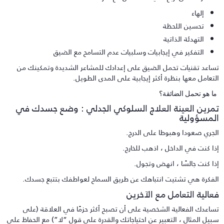
إلهاء
تحسين اللحظة
التهدئة الذاتية
التفكير في إيجابيات وسلبيات عدم التسامح مع الضيق
ساعد تقنيات تحمل الضيق على إعدادك للمشاعر الشديدة وتمكينك من
لتعامل معها بنظرة أكثر إيجابية على المدى الطويل.
ا هو تحمل الضائقة؟
مرين العينة العلاج السلوكي الجدلي : وضع جسدك في
لمسؤولية
لجري صعودا وهبوطا على الدرج.
ذا كنت في الداخل ، اذهب للخارج.
ذا كنت جالسًا ، انهض وتجول.
لفكرة هي تشتيت انتباهك عن طريق السماح لعواطفك بتتبع جسدك.
عالية التعامل مع الآخرين
ساعدك الفعالية الشخصية على أن تصبح أكثر حزمًا في العلاقة (على
بيل المثال ، التعبير عن احتياجاتك والقدرة على قول “لا”) مع الحفاظ على