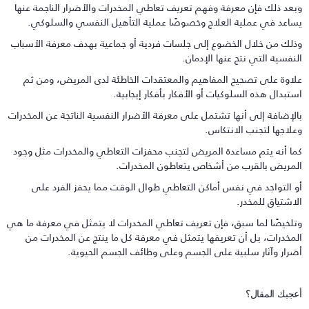
بعد ذلك فإن معرفة وفهم تعريف تعاطي المخدرات والأضرار الناجمة عنها
ساعد في عملية العلاج وخصوصًا عملية التأهيل النفسي والسلوكي.
ذلك من خلال الخضوع إلى جلسات فردية أو جماعية بهدف معرفة الأسباب
لنفسية التي نتج عنها الإدمان.
لاوة على تصحيح المفاهيم والمعتقدات الخاطئة لدى المريض، ومن ثم
ستبدال هذه السلوكيات أو الأفكار بأفكار إيجابية.
الإضافة إلى أنها تشتمل على معرفة الأضرار النفسية الناتجة عن المخدرات
علاجها لتجنب الانتكاس.
ما أنه يتم مساعدة المريض لتجنب محفزات التعاطي والمخدرات مثل وجود
لمريض بالقرب من أشخاص يتعاطون المخدرات.
و التواجد في نفس أماكن التعاطي طوال الوقت مما يحفز الفرد على
لاشتياق للمخدر.
تلخيصًا لما سبق، فإن تعريف تعاطي المخدرات لا يتمثل في معرفة ما هي
لمخدرات، بل أن تعريفها يتمثل في معرفة كل ما ينتج عن المخدرات من
ضرار وآثار سلبية على الجسم وعلى وظائف الجسم الحيوية.
عجبك المقال؟