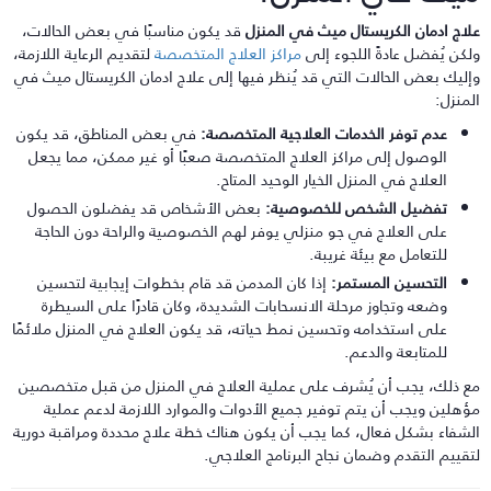
لاج ادمان الكريستال ميث في المنزل
قد يكون مناسبًا في بعض الحالات،
لكن يُفضل عادةً اللجوء إلى
مراكز العلاج المتخصصة
لتقديم الرعاية اللازمة،
إليك بعض الحالات التي قد يُنظر فيها إلى علاج ادمان الكريستال ميث في
لمنزل:
عدم توفر الخدمات العلاجية المتخصصة:
في بعض المناطق، قد يكون
الوصول إلى مراكز العلاج المتخصصة صعبًا أو غير ممكن، مما يجعل
العلاج في المنزل الخيار الوحيد المتاح.
تفضيل الشخص للخصوصية:
بعض الأشخاص قد يفضلون الحصول
على العلاج في جو منزلي يوفر لهم الخصوصية والراحة دون الحاجة
للتعامل مع بيئة غريبة.
التحسين المستمر:
إذا كان المدمن قد قام بخطوات إيجابية لتحسين
وضعه وتجاوز مرحلة الانسحابات الشديدة، وكان قادرًا على السيطرة
على استخدامه وتحسين نمط حياته، قد يكون العلاج في المنزل ملائمًا
للمتابعة والدعم.
ع ذلك، يجب أن يُشرف على عملية العلاج في المنزل من قبل متخصصين
ؤهلين ويجب أن يتم توفير جميع الأدوات والموارد اللازمة لدعم عملية
لشفاء بشكل فعال، كما يجب أن يكون هناك خطة علاج محددة ومراقبة دورية
تقييم التقدم وضمان نجاح البرنامج العلاجي.