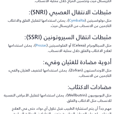
لكريستال ميث وتحسين المزاج خلال عملية الانسحاب.
ثبطات الانتقال العصبي (SNRI):
ثل دولوكسيتين (
Cymbalta
)، يمكن استخدامها لتقليل القلق والاكتئاب
لناجمين عن الانسحاب من الكريستال ميث.
ثبطات انتقال السيروتونين (SSRI):
ل السيتالوبرام (Celexa) أو الفلوكسيتين (
Prozac
)، يمكن استخدامها
علاج الاكتئاب والقلق خلال عملية الانسحاب.
دوية مضادة للغثيان وقيء:
مثل الأوندانسترون (Zofran)، يمكن استخدامها لتخفيف الغثيان والقيء
لناجمين عن الانسحاب.
ضادات الاكتئاب:
مثل البوبروبيون (Wellbutrin)، يمكن استخدامها لتقليل الأعراض النفسية
لانسحاب مثل الاكتئاب والقلق.
هم جداً أن يتم استشارة الطبيب قبل تناول أي دواء، حتى في العلاج
لمنزلي، لضمان الجرعات المناسبة وتجنب التفاعلات الدوائية السلبية.