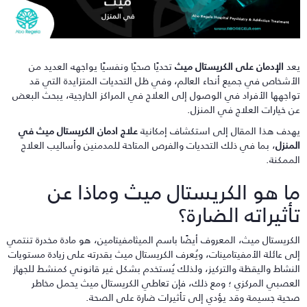
عد
الإدمان على الكريستال ميث
تحديًا صحيًا ونفسيًا يواجهه العديد من
لأشخاص في جميع أنحاء العالم، وفي ظل التحديات المتزايدة التي قد
واجهها الأفراد في الوصول إلى العلاج في المراكز الخارجية، يبحث البعض
ن خيارات العلاج في المنزل.
هدف هذا المقال إلى استكشاف إمكانية
علاج ادمان الكريستال ميث في
لمنزل
، بما في ذلك التحديات والفرص المتاحة للمدمنين وأساليب العلاج
لممكنة.
ا هو الكريستال ميث وماذا عن
أثيراته الضارة؟
لكريستال ميث، المعروف أيضًا باسم الميثامفيتامين، هو مادة مخدرة تنتمي
لى عائلة الأمفيتامينات، ويُعرف الكريستال ميث بقدرته على زيادة مستويات
لنشاط واليقظة والتركيز، ولذلك يُستخدم بشكل غير قانوني كمنشط للجهاز
لعصبي المركزي ؛ ومع ذلك، فإن تعاطي الكريستال ميث يحمل مخاطر
حية جسيمة وقد يؤدي إلى تأثيرات ضارة على الصحة.