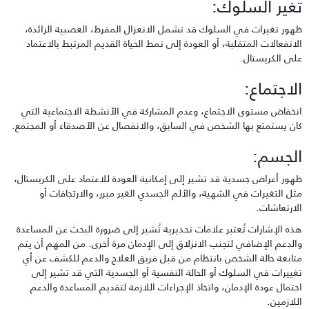
غير السلوك:
هور تغيرات في السلوك قد تشمل الانعزال المفرط، العصبية الزائدة،
لانفعالات المتقلبة، أو العودة إلى نمط الحياة القديم المرتبط بالاعتماد
لى الكريستال.
لاجتماع:
نخفاض مستوى الاجتماع، وعدم المشاركة في الأنشطة الاجتماعية التي
ان يستمتع بها الشخص في السابق، والانفصال عن الأصدقاء أو المجتمع.
لجسم:
هور أعراض جسدية قد تشير إلى إمكانية العودة للاعتماد على الكريستال،
ثل التغيرات في الشهية، والألم الجسدي الغير مبرر، والارتجافات أو
لارتعاشات.
ذه الإشارات تُعتبر علامات تحذيرية تُشير إلى ضرورة البحث عن المساعدة
الدعم الإضافي لتجنب الانزلاق إلى الإدمان مرة أخرى. من المهم أن يتم
تابعة حالة الشخص بانتظام من قبل فريق العلاج والدعم للكشف عن أي
غييرات في السلوك أو الحالة النفسية أو الجسدية التي قد تشير إلى
حتمال عودة الإدمان، واتخاذ الإجراءات اللازمة لتقديم المساعدة والدعم
للازمين.