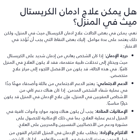
ل يمكن علاج ادمان الكريستال
يث في المنزل؟
عم، يمكن في بعض الحالات علاج ادمان الكريستال ميث في المنزل، ولكن
لك يعتمد على عدة عوامل. إليك بعض النقاط التي يجب أن تُؤخذ في
اعتبار:
درجة الإدمان:
إذا كان الشخص يعاني من إدمان شديد على الكريستال
ميث ويحتاج إلى تدخلات طبية متقدمة، فقد لا يكون العلاج في المنزل
كافيًا. في هذه الحالة، قد يكون من الأفضل اللجوء إلى مركز علاج
متخصص.
الدعم الاجتماعي:
يعتبر الدعم الاجتماعي من عائلة وأصدقاء مهمًا جدًا
في عملية شفاء الشخص المدمن. إذا كان هناك دعم كافٍ من
الأشخاص المقربين في المنزل، فإن علاج الإدمان في المنزل قد يكون
خيارًا مناسبًا.
الإمكانيات المتاحة:
يجب أن يكون هناك وجود موارد وأدوات كافية في
المنزل لدعم عملية العلاج، بما في ذلك الإمكانية للحصول على
مشورة ودعم من الأخصائيين النفسيين والمدربين على العلاج.
الالتزام والإرادة:
يتطلب علاج الإدمان في المنزل الالتزام القوي من
قبل المدمن ورغبته الحقيقية في التغيير والتعافي. إذا كان الشخص