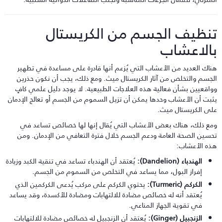
نظيف الجسم من الكريستال
الاعشاب
ناك العديد من الأعشاب التي يُزعم أنها قادرة على مساعدة في تطهير
لجسم والتخلص من آثار الكريستال ميث. ومع ذلك، يجب أن نكون حذرين
واقعيين بشأن فعالية هذه العلاجات الطبيعية. لا يوجد دليل علمي كافٍ
ثبت أن الأعشاب وحدها يمكن أن تزيل السموم من الجسم أو تعالج الإدمان
لى الكريستال ميث.
مع ذلك، هناك بعض الأعشاب التي يُقال إنها لها خصائص تساعد في
حسين الصحة العامة ودعم الجسم خلال فترة التعافي من الإدمان. ومن
ذه الأعشاب:
الهندباء (Dandelion):
يُعتقد أن الهندباء تساعد في تنقية الكبد وزيادة
إفراز البول، مما يساعد في التخلص من السموم من الجسم.
الكركم (Turmeric):
يحتوي الكركم على مركب يُدعى الكركمين الذي
يُعتقد أنه له خصائص مضادة للالتهابات ومضادة للأكسدة، وقد يساعد
في تقوية الجهاز المناعي.
الزنجبيل (Ginger):
يُعتقد أن الزنجبيل له خصائص مضادة للالتهابات