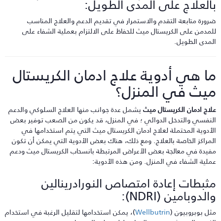
العلاج على المدى الطويل:
رورة متابعة التقدم والاستمرار في تقديم الدعم والعلاج المناسب
لمدمن على الكريستال ميث للحفاظ على الالتزام بعملية الشفاء على
لمدى الطويل.
ا هي أدوية علاج ادمان الكريستال
يث في المنزل؟
لاج ادمان الكريستال ميث
يشمل عدة جوانب منها العلاج السلوكي والدعم
لنفسي والتدخل الدوائي ؛ في المنزل، قد يكون من الصعب توفير بعض
لأدوية المحتملة لعلاج ادمان الكريستال ميث التي يتم استخدامها في
لمراكز الخاصة بالعلاج. ومع ذلك، هناك بعض الأدوية التي يمكن أن تكون
فيدة في معالجة بعض الأعراض المرتبطة بانسحاب الكريستال ميث ودعم
ملية الشفاء في المنزل. ومن هذه الأدوية:
ثبطات إعادة امتصاص النورادرينالين
الدوبامين (NDRI):
ثل بوبروبيون (
Wellbutrin
)، يمكن استخدامها لتقليل الرغبة في استخدام