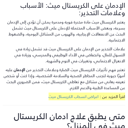
لإدمان على الكريستال ميث: الأسباب
علامات التحذير:
عتبر الكريستال ميث مادة مخدرة قوية ومدمرة يمكن أن تؤدي إلى الإدمان
سرعة، وبعض الأسباب المحتملة للإدمان على الكريستال ميث تشمل
لبحث عن الانفعالات الإيجابية، والهروب من المشاكل اليومية، والضغوط
لاجتماعية.
لامات التحذير من الإدمان على الكريستال ميث قد تشمل زيادة في
لتسول للمال، وانخفاض في الأداء الوظيفي والمدرسي، وزيادة في
لانعزال الاجتماعي، وتغيرات في النوم والشهية.
عتبر فهم تأثيرات الكريستال ميث الضارة وعلامات التحذير من
الإدمان
عليه
مورًا حيوية لتجنب المخاطر الصحية والسلامة الشخصية، وإذا كنت أو شخص
عرفه يعاني من مشاكل مع تعاطي الكريستال ميث، فمن الضروري البحث
ن المساعدة الطبية والدعم اللازم.
قرأ المزيد عن :
اعراض انسحاب الكريستال ميث
تى يطبق علاج ادمان الكريستال
يث في المنزل؟