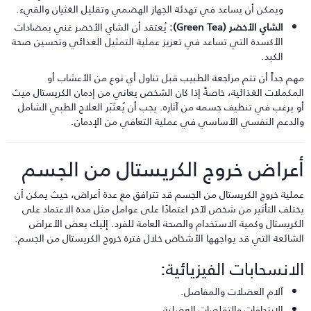
ويمكن أن يساعد في تهدئة الجهاز الهضمي وتقليل الغثيان والقيء.
الشاي الأخضر (Green Tea):
يُعتقد أن الشاي الأخضر غني بمضادات
الأكسدة التي تساعد في تعزيز عملية التمثيل الغذائي وتحسين صحة
الكبد.
هم جداً أن تتم مراجعة الطبيب قبل تناول أي نوع من الأعشاب أو
لمكملات الغذائية، خاصةً إذا كان الشخص يعاني من إدمان الكريستال ميث
و يرغب في تنظيف جسمه من آثاره. يجب أن يُعتَبَر العلاج الطبي الشامل
الدعم النفسي الأساسي في عملية التعافي من الإدمان.
عراض خروج الكريستال من الجسم
ملية خروج الكريستال من الجسم قد تترافق مع عدة أعراض، حيث يمكن أن
ختلف التأثير من شخص لآخر اعتمادًا على عوامل مثل مدة الاعتماد على
لكريستال وكمية الاستخدام والصحة العامة للفرد. إليك بعض الأعراض
لشائعة التي قد يواجهها الأشخاص خلال فترة خروج الكريستال من الجسم:
لانسحابات الفيزيائية:
آلام العضلات والمفاصل.
الارتجافات والتقلصات العضلية.