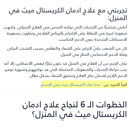
جربتي مع علاج ادمان الكريستال ميث في
لمنزل:
عاني شخصيًا من التحديات التي تواجه المدمن في العلاج المنزلي. واجهت
عوبة كبيرة في الحفاظ على الالتزام بالبرنامج العلاجي وتجاوزت بصعوبة
لانسحابات الشديدة بدون الدعم المناسب.
ان من الصعب عليّ التركيز على الشفاء والتعافي بسبب التشتت البيئي
قلة الدعم الاجتماعي المتاح في المنزل.
لى الرغم من أن العلاج في المنزل قد يكون خيارًا لبعض الأشخاص، إلا أنه
جب مراعاة التحديات والصعوبات المحتملة التي قد تواجههم وضرورة توفير
لدعم اللازم لضمان نجاح العلاج وتحقيق الشفاء بشكل فعال.
قرأ المزيد عن :
مدة بقاء الكريستال ميث في الجسم
الخطوات الـ 6 لنجاح علاج ادمان
لكريستال ميث في المنزل؟