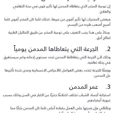
ن نوعية المخدر الذي يتعاطاه المدمن لها تأثير قوى في مدة التعافي
العلاج.
بعض المخدرات لها تأثير أقوى من غيرها، كذلك كلما كان المخدر أقوى كلما
صبح أصعب طرده من الجسم.
بناءً على هذا يجب التعرف على نوعية المخدر عن طريق التحاليل الطبية
نتائج أدق.
يتعاطاها المدمن يومياً
ذلك لأن الجرعة التي يتعاطاها المدمن تحدد مستوى إدمانه وكم سيستغرق
ي رحلة تعافيه.
وفقًا للجرعة تتحدد بعض العوامل كالأعراض الانسحابية ومدى شدة تأثيرها
ل المدمن.
ر المدمن
ستجابة أجساد الشباب تختلف اختلافًا جذريًا عن الكبار في السن وذلك بسبب
يوية أعضاءهم.
بالتالي فإن قدرتها على العمل بكفاءة أعلى كلما كان المدمن شابًا مما