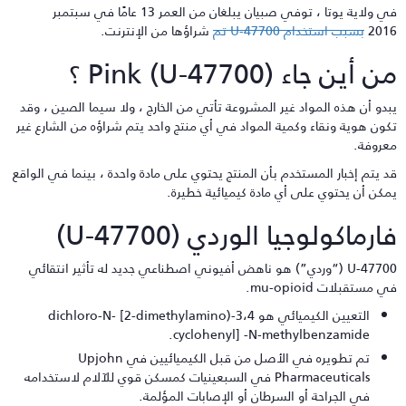
في ولاية يوتا ، توفي صبيان يبلغان من العمر 13 عامًا في سبتمبر
201
بسبب استخدام U-47700 تم
شراؤها من الإنترنت.
ن أين جاء Pink (U-47700) ؟
بدو أن هذه المواد غير المشروعة تأتي من الخارج ، ولا سيما الصين ، وقد
كون هوية ونقاء وكمية المواد في أي منتج واحد يتم شراؤه من الشارع غير
عروفة.
د يتم إخبار المستخدم بأن المنتج يحتوي على مادة واحدة ، بينما في الواقع
مكن أن يحتوي على أي مادة كيميائية خطيرة.
ارماكولوجيا الوردي (U-47700)
U-47700 (“وردي”) هو ناهض أفيوني اصطناعي جديد له تأثير انتقائي
 مستقبلات mu-opioid.
التعيين الكيميائي هو 3،4-dichloro-N- [2-dimethylamino)
cyclohenyl] -N-methylbenzamide.
تم تطويره في الأصل من قبل الكيميائيين في Upjohn
Pharmaceuticals في السبعينيات كمسكن قوي للآلام لاستخدامه
في الجراحة أو السرطان أو الإصابات المؤلمة.