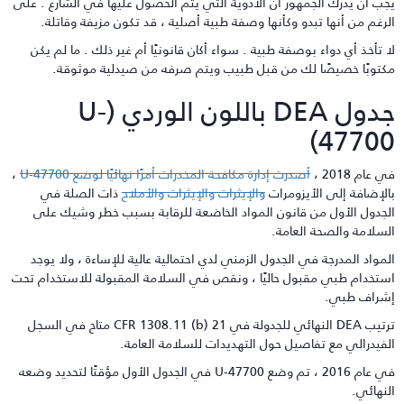
جب أن يدرك الجمهور أن الأدوية التي يتم الحصول عليها في الشارع . على
لرغم من أنها تبدو وكأنها وصفة طبية أصلية ، قد تكون مزيفة وقاتلة.
ا تأخذ أي دواء بوصفة طبية . سواء أكان قانونيًا أم غير ذلك . ما لم يكن
كتوبًا خصيصًا لك من قبل طبيب ويتم صرفه من صيدلية موثوقة.
جدول DEA باللون الوردي (U-
47700
 عام 2018 ،
أصدرت إدارة مكافحة المخدرات أمرًا نهائيًا لوضع U-47700
،
الإضافة إلى الأيزومرات
والإيثرات والإيثرات والأملاح
ذات الصلة في
لجدول الأول من قانون المواد الخاضعة للرقابة بسبب خطر وشيك على
لسلامة والصحة العامة.
لمواد المدرجة في الجدول الزمني لدي احتمالية عالية للإساءة ، ولا يوجد
ستخدام طبي مقبول حاليًا ، ونقص في السلامة المقبولة للاستخدام تحت
شراف طبي.
ترتيب DEA النهائي للجدولة في 21 CFR 1308.11 (b) متاح في السجل
لفيدرالي مع تفاصيل حول التهديدات للسلامة العامة.
في عام 2016 ، تم وضع U-47700 في الجدول الأول مؤقتًا لتحديد وضعه
لنهائي.