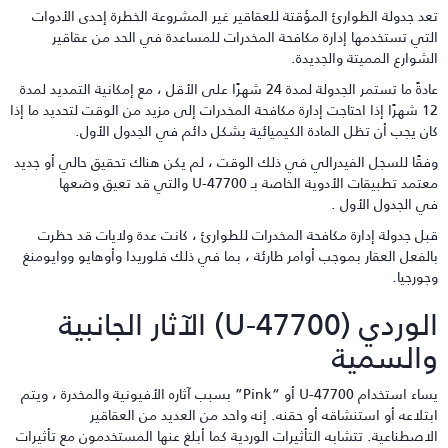
عد جدولة الطوارئ المؤقتة للعقاقير غير المشروعة الخطرة إحدى الأدوات
لتي تستخدمها إدارة مكافحة المخدرات للمساعدة في الحد من عقاقير
لشوارع المميتة والجديدة.
عادةً ما تستمر الجدولة لمدة 24 شهرًا على الأقل ، مع إمكانية التمديد لمدة
12 شهرًا إذا احتاجت إدارة مكافحة المخدرات إلى مزيد من الوقت لتحديد ما إذا
ان يجب أن تظل المادة الكيميائية بشكل دائم في الجدول الأول.
فقًا للسجل الفيدرالي في ذلك الوقت ، لم يكن هناك تحقيق حالي أو جديد
معتمد تطبيقات الأدوية الخاصة بـ U-47700 والتي قد تعيق وضعها
ي الجدول الأول .
بل جدولة إدارة مكافحة المخدرات للطوارئ ، كانت عدة ولايات قد حظرت
الفعل العقار بموجب أوامر طارئة ، بما في ذلك فلوريدا وأوهايو ووايومنغ
جورجيا.
الوردي (U-47700) الآثار الجانبية
السمية
يساء استخدام U-47700 أو “Pink” بسبب آثاره الأفيونية والمخدرة ، ويتم
بتلاعه أو استنشاقه أو حقنه. إنه واحد من العديد من العقاقير
لاصطناعية. تتشابه التأثيرات الوردية كما أبلغ عنها المستخدمون مع تأثيرات