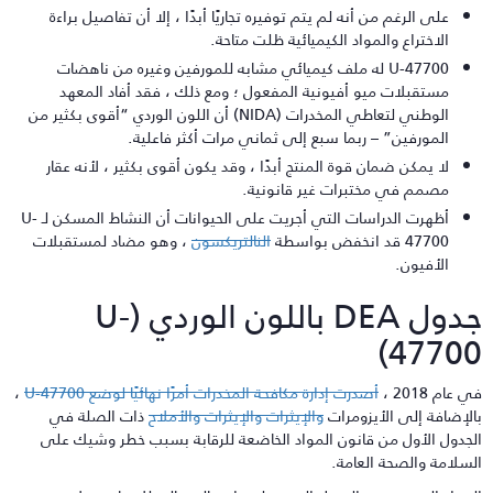
على الرغم من أنه لم يتم توفيره تجاريًا أبدًا ، إلا أن تفاصيل براءة
الاختراع والمواد الكيميائية ظلت متاحة.
U-47700 له ملف كيميائي مشابه للمورفين وغيره من ناهضات
مستقبلات ميو أفيونية المفعول ؛ ومع ذلك ، فقد أفاد المعهد
الوطني لتعاطي المخدرات (NIDA) أن اللون الوردي “أقوى بكثير من
المورفين” – ربما سبع إلى ثماني مرات أكثر فاعلية.
لا يمكن ضمان قوة المنتج أبدًا ، وقد يكون أقوى بكثير ، لأنه عقار
مصمم في مختبرات غير قانونية.
أظهرت الدراسات التي أجريت على الحيوانات أن النشاط المسكن لـ U-
47700 قد انخفض بواسطة
النالتريكسون
، وهو مضاد لمستقبلات
الأفيون.
جدول DEA باللون الوردي (U-
47700
 عام 2018 ،
أصدرت إدارة مكافحة المخدرات أمرًا نهائيًا لوضع U-47700
،
الإضافة إلى الأيزومرات
والإيثرات والإيثرات والأملاح
ذات الصلة في
لجدول الأول من قانون المواد الخاضعة للرقابة بسبب خطر وشيك على
لسلامة والصحة العامة.