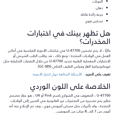
النوبات
ذهان
جرعة زائدة قاتلة
تسكين قوي
ل تظهر بينك في اختبارات
لمخدرات؟
حاليًا ، لا يتم تضمين U-47700 في شاشات الأدوية القياسية في أماكن
لعمل في الولايات المتحدة ؛ ومع ذلك ، قد يطلب الطب الشرعي أو
الاختبارات المعملية الطبية تحديد U-47700 من خلال التقنيات التحليلية مثل
روماتوغرافيا الغاز وقياس الطيف الكتلي (GC-MS).
عرف على المزيد
:
الأسئلة الشائعة حول اختبار الأدوية
لخلاصة على اللون الوردي
U-47700 ، المعروف في الشوارع باسم Pink أو U4 ، هو عقار مصمم
طير يتم تصديره من المختبرات غير القانونية في الصين إلى الولايات
لمتحدة ، وله تأثيرات مثل مسكن أفيوني قوي ، وقد تم الإبلاغ عنه أنه
 من 7 إلى 8 مرات من المورفين .