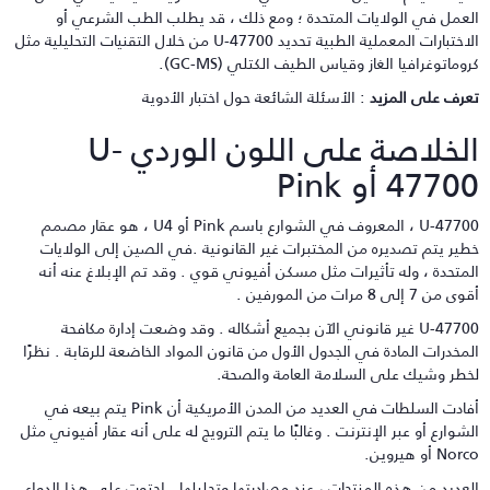
لعمل في الولايات المتحدة ؛ ومع ذلك ، قد يطلب الطب الشرعي أو
الاختبارات المعملية الطبية تحديد U-47700 من خلال التقنيات التحليلية مثل
روماتوغرافيا الغاز وقياس الطيف الكتلي (GC-MS).
عرف على المزيد
: الأسئلة الشائعة حول اختبار الأدوية
الخلاصة على اللون الوردي U-
4770 أو Pink
U-47700 ، المعروف في الشوارع باسم Pink أو U4 ، هو عقار مصمم
طير يتم تصديره من المختبرات غير القانونية .في الصين إلى الولايات
لمتحدة ، وله تأثيرات مثل مسكن أفيوني قوي . وقد تم الإبلاغ عنه أنه
 من 7 إلى 8 مرات من المورفين .
U-47700 غير قانوني الآن بجميع أشكاله . وقد وضعت إدارة مكافحة
لمخدرات المادة في الجدول الأول من قانون المواد الخاضعة للرقابة . نظرًا
خطر وشيك على السلامة العامة والصحة.
أفادت السلطات في العديد من المدن الأمريكية أن Pink يتم بيعه في
لشوارع أو عبر الإنترنت . وغالبًا ما يتم الترويج له على أنه عقار أفيوني مثل
No أو هيروين.
لعديد من هذه المنتجات ، عند مصادرتها وتحليلها . احتوت على هذا الدواء