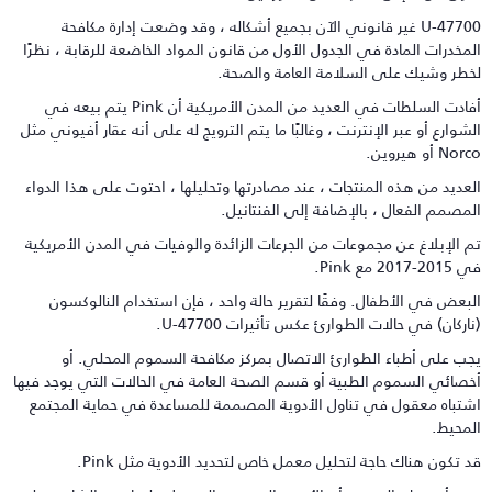
U-47700 غير قانوني الآن بجميع أشكاله ، وقد وضعت إدارة مكافحة
لمخدرات المادة في الجدول الأول من قانون المواد الخاضعة للرقابة ، نظرًا
خطر وشيك على السلامة العامة والصحة.
أفادت السلطات في العديد من المدن الأمريكية أن Pink يتم بيعه في
لشوارع أو عبر الإنترنت ، وغالبًا ما يتم الترويج له على أنه عقار أفيوني مثل
No أو هيروين.
لعديد من هذه المنتجات ، عند مصادرتها وتحليلها ، احتوت على هذا الدواء
لمصمم الفعال ، بالإضافة إلى الفنتانيل.
م الإبلاغ عن مجموعات من الجرعات الزائدة والوفيات في المدن الأمريكية
20-2017 مع Pink.
لبعض في الأطفال. وفقًا لتقرير حالة واحد ، فإن استخدام النالوكسون
ناركان) في حالات الطوارئ عكس تأثيرات U-47700.
جب على أطباء الطوارئ الاتصال بمركز مكافحة السموم المحلي. أو
خصائي السموم الطبية أو قسم الصحة العامة في الحالات التي يوجد فيها
شتباه معقول في تناول الأدوية المصممة للمساعدة في حماية المجتمع
لمحيط.
د تكون هناك حاجة لتحليل معمل خاص لتحديد الأدوية مثل Pink.