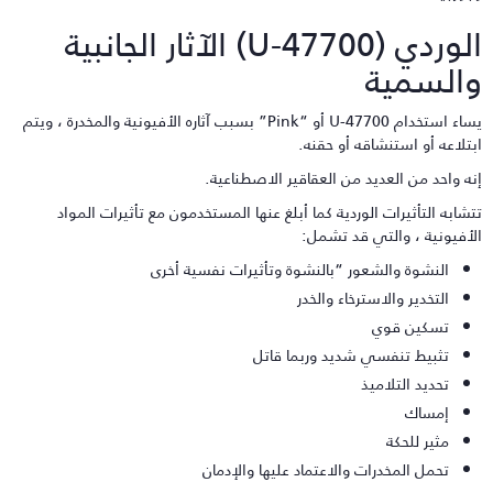
الوردي (U-47700) الآثار الجانبية
السمية
يساء استخدام U-47700 أو “Pink” بسبب آثاره الأفيونية والمخدرة ، ويتم
بتلاعه أو استنشاقه أو حقنه.
نه واحد من العديد من العقاقير الاصطناعية.
تشابه التأثيرات الوردية كما أبلغ عنها المستخدمون مع تأثيرات المواد
لأفيونية ، والتي قد تشمل:
النشوة والشعور “بالنشوة وتأثيرات نفسية أخرى
التخدير والاسترخاء والخدر
تسكين قوي
تثبيط تنفسي شديد وربما قاتل
تحديد التلاميذ
إمساك
مثير للحكة
تحمل المخدرات والاعتماد عليها والإدمان