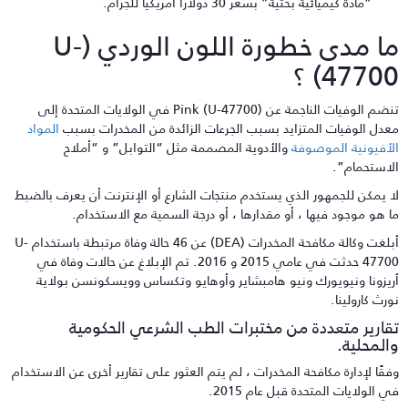
“مادة كيميائية بحثية” بسعر 30 دولارًا أمريكيًا للجرام.
ما مدى خطورة اللون الوردي (U-
4770) ؟
تنضم الوفيات الناجمة عن Pink (U-47700) في الولايات المتحدة إلى
عدل الوفيات المتزايد بسبب الجرعات الزائدة من المخدرات بسبب
المواد
لأفيونية الموصوفة
والأدوية المصممة مثل “التوابل” و “أملاح
لاستحمام”.
ا يمكن للجمهور الذي يستخدم منتجات الشارع أو الإنترنت أن يعرف بالضبط
ا هو موجود فيها ، أو مقدارها ، أو درجة السمية مع الاستخدام.
أبلغت وكالة مكافحة المخدرات (DEA) عن 46 حالة وفاة مرتبطة باستخدام U-
47700 حدثت في عامي 2015 و 2016. تم الإبلاغ عن حالات وفاة في
ريزونا ونيويورك ونيو هامبشاير وأوهايو وتكساس وويسكونسن بولاية
ورث كارولينا.
قارير متعددة من مختبرات الطب الشرعي الحكومية
المحلية.
فقًا لإدارة مكافحة المخدرات ، لم يتم العثور على تقارير أخرى عن الاستخدام
ي الولايات المتحدة قبل عام 2015.