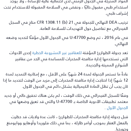
لمواد المدرجة في الجدول الزمني لدي احتمالية عالية للإساءة ، ولا يوجد
ستخدام طبي مقبول حاليًا ، ونقص في السلامة المقبولة للاستخدام تحت
شراف طبي.
ترتيب DEA النهائي للجدولة في 21 CFR 1308.11 (b) متاح في السجل
لفيدرالي مع تفاصيل حول التهديدات للسلامة العامة.
في عام 2016 ، تم وضع U-47700 في الجدول الأول مؤقتًا لتحديد وضعه
لنهائي.
عد جدولة الطوارئ المؤقتة
للعقاقير غير المشروعة الخطرة
إحدى الأدوات
لتي تستخدمها إدارة مكافحة المخدرات للمساعدة في الحد من عقاقير
لشوارع المميتة والجديدة.
عادةً ما تستمر الجدولة لمدة 24 شهرًا على الأقل ، مع إمكانية التمديد لمدة
12 شهرًا إذا احتاجت إدارة مكافحة المخدرات إلى مزيد من الوقت لتحديد ما إذا
ان يجب أن تظل المادة الكيميائية بشكل دائم في الجدول الأول.
فقًا للسجل الفيدرالي في ذلك الوقت ، لم يكن هناك تحقيق حالي أو جديد
تمد تطبيقات الأدوية الخاصة بـ U-47700 والتي قد تعيق وضعها في
لجدول الأول
.
بل جدولة إدارة مكافحة المخدرات للطوارئ ، كانت عدة ولايات قد حظرت
الفعل العقار بموجب أوامر طارئة ، بما في ذلك فلوريدا وأوهايو ووايومنغ
جورجيا.