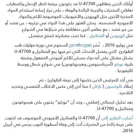
أولئك الذين يتعاطون U-47700 قد يكونون عرضة لخطر الإدمان واضطراب
عاطي المخدرات والجرعة الزائدة والوفاة ، على غرار إساءة استخدام المواد
لمخدرة الأخرى مثل الهيروين والأفيونيات الموصوفة للألم والمواد
لأفيونية المصممة. يمكن العثور على هذا الدواء في تركيبة ، عن قصد أو
ن غير قصد ، مع عقاقير أخرى متعاطفة يتم شراؤها في الشوارع
ثل
الهيروين
أو
الفنتانيل
. كما تمت مصادرته كمنتج منفصل.
 يوليو 2016 ، نُشر
تقرير حالة عن
السموم في دورية
حوليات طب
لطوارئ
الذي يفصل الأحداث التي تم فيها بيع الفنتانيل و U-47700
شكل مضلل على أنه دواء مسكن للألم أفيوني المفعول وصفة
بية
نوركو
(أسيتامينوفين وهيدروكودون) في شوارع شمال ووسط
اليفورنيا .
ي أحد المرضى الذين حضروا إلى غرفة الطوارئ ، تم
عطاء
نالوكسون
(
ناركان
) مما أدى إلى عكس الاكتئاب التنفسي وتحديد
لتلاميذ.
عد تحليل كيميائي إضافي ، وجد أن “نوركو” يحتوي على هيدروكودون
نتانيل و U-47700.
شارت التقارير إلى
أن U-47700 والفنتانيل الأفيوني الموصوف قد احتوت
لى جرعة زائدة من المخدرات أدت إلى وفاة أسطورة البوب ​​برنس في أبريل
2016