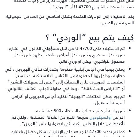
لى مدى السنوات الخمس الماضية ، ظهرت تقارير عن وفيات متعددة
بب استخدام الشوارع U-47700 أو “الوردي”.
تم الاستيراد إلى الولايات المتحدة بشكل أساسي من المعامل الكيميائية
لسرية في الصين.
يف يتم بيع “الوردي” ؟
تم الاستيلاء على U-47700 من قبل مسؤولي القانون في الشارع
في شكل مسحوق وعلى شكل أقراص. عادة ما يظهر على شكل
مسحوق طباشيري أبيض أو وردي فاتح.
يمكن بيعها في أكياس زجاجية مختومة بشعارات تحاكي الهيروين ، في
مظاريف وداخل زوايا معقودة من الأكياس البلاستيكية. قد تشير
الملصقات الموجودة على المنتجات إلى “ليس للاستهلاك البشري”
أو “لأغراض البحث فقط” ، ربما في محاولة لتجنب الكشف القانوني.
تم بيع بعض المنتجات “الوردية” لتقليد أكياس الهيروين أو أقراص
أفيونية المفعول.
في ولاية أوهايو ، صادرت السلطات 500 حبة تشبه
أقراص
أوكسيكودون
سريعة التحرر من الشركة المصنعة ، ولكن تم
تأكيدها من خلال التحليل الكيميائي لاحتوائها على “الوردي”.
كما تم تحديد U-47700 وبيعه على الإنترنت بشكل مضلل باعتباره