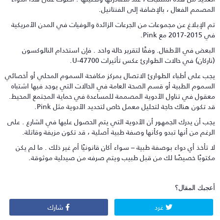
لمصمم الفعال ، بالإضافة إلى الفنتانيل.
م الإبلاغ عن مجموعات من الجرعات الزائدة والوفيات في المدن الأمريكية
20-2017 مع Pink.
لبعض في الأطفال. وفقًا لتقرير حالة واحد . فإن استخدام النالوكسون
ناركان) في حالات الطوارئ عكس تأثيرات U-47700.
جب على أطباء الطوارئ الاتصال بمركز مكافحة السموم المحلي أو أخصائي
لسموم الطبية أو قسم الصحة العامة في الحالات التي يوجد فيها اشتباه
عقول في تناول الأدوية المصممة للمساعدة في حماية المجتمع المحيط.
د تكون هناك حاجة لتحليل معمل خاص لتحديد الأدوية مثل Pink.
جب أن يدرك الجمهور أن الأدوية التي يتم الحصول عليها في الشارع . على
لرغم من أنها تبدو وكأنها وصفة طبية أصلية ، قد تكون مزيفة وقاتلة.
ا تأخذ أي دواء بوصفة طبية – سواء أكان قانونيًا أم غير ذلك . ما لم يكن
كتوبًا خصيصًا لك من قبل طبيب ويتم صرفه من صيدلية موثوقة.
عجبك المقال؟
غرد
شارك