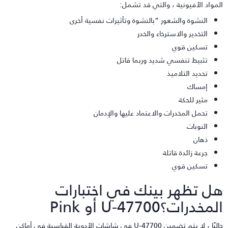
لمواد الأفيونية ، والتي قد تشمل:
النشوة والشعور “بالنشوة وتأثيرات نفسية أخرى
التخدير والاسترخاء والخدر
تسكين قوي
تثبيط تنفسي شديد وربما قاتل
تحديد التلاميذ
إمساك
مثير للحكة
تحمل المخدرات والاعتماد عليها والإدمان
النوبات
ذهان
جرعة زائدة قاتلة
تسكين قوي
ل تظهر بينك في اختبارات
لمخدرات؟U-47700 أو Pink
حاليًا ، لا يتم تضمين U-47700 في شاشات الأدوية القياسية في أماكن