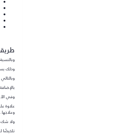
طريقة 
وبالنسبة 
وذلك بسبب
وبالتالي 
بالإضافة
وفي الأغل
علاوة عل
وعلاجها.
ولا شك أ
تلخيصًا ل