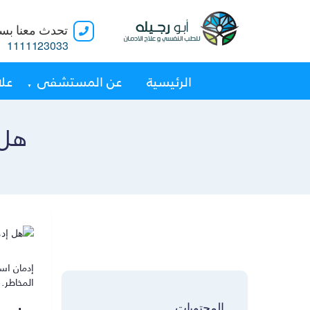
تحدث معنا بسر
1111123033
الرئيسية
عن المستشفى
علا
هل 
إدمان است
المخاطر.
المحتويات