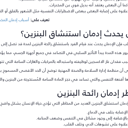
كما أن البعض يعتقد أنه بديل قوي عن المخدرات.
علاوة على إصابة البعض ببعض الاضطرابات النفسية مثل الشعور بالقلق أو التو
تعرف على:
أسباب إدمان المخد
يحدث إدمان استنشاق البنزين؟
 فإن الإدمان يحدث عند قيام الفرد باستنشاق رائحة البنزين لمدة قد تصل إلى 45 دقيقة.
رور هذه المدة يبدأ التأثير السلبي في التصاعد في جميع أجهزة الجسم، مما يؤ
ب فقدان غاز الاكسجين لوظيفته واستبداله بالمركبات والغازات السامة التي تتو
 منظمة إدارة السلامة والصحة المهنية توضح أن الحد الأقصى المسموح به هو 15 دقيقة، ولابد من استخدام أجهزة ل
ا أقنعة التنفس والتي تساعد في حجز المادة السامة المُستخرجة من البنزين والت
 إدمان رائحة البنزين
إدمان استنشاق البنزين العديد من المخاطر التي تؤذي حياة الإنسان بشكل واضح
الإصابة بتلف في الدماغ.
بالإضافة إلى وجود مشاكل في التنفس وضعف المناعة.
علاوة على تشوهات الدم، وتلف القلب.