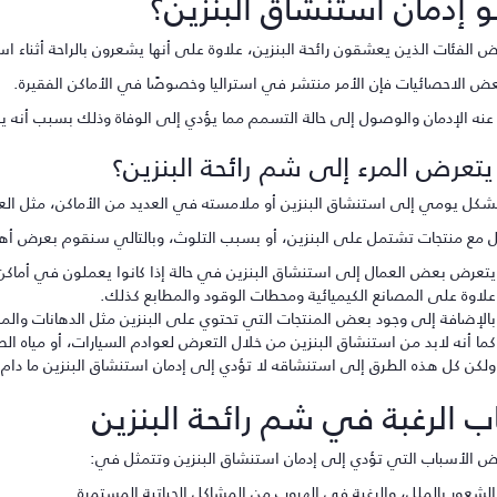
و إدمان استنشاق البنزين؟
الفئات الذين يعشقون رائحة البنزين، علاوة على أنها يشعرون بالراحة أثناء ا
بعض الاحصائيات فإن الأمر منتشر في استراليا وخصوصًا في الأماكن الفقيرة.
 عنه الإدمان والوصول إلى حالة التسمم مما يؤدي إلى الوفاة وذلك بسبب أنه
تعرض المرء إلى شم رائحة البنزين؟
كل يومي إلى استنشاق البنزين أو ملامسته في العديد من الأماكن، مثل العم
مل مع منتجات تشتمل على البنزين، أو بسبب التلوث، وبالتالي سنقوم بعرض أه
يتعرض بعض العمال إلى استنشاق البنزين في حالة إذا كانوا يعملون في أماكن
علاوة على المصانع الكيميائية ومحطات الوقود والمطابع كذلك.
بالإضافة إلى وجود بعض المنتجات التي تحتوي على البنزين مثل الدهانات والمنظ
كما أنه لابد من استنشاق البنزين من خلال التعرض لعوادم السيارات، أو مياه ا
ولكن كل هذه الطرق إلى استنشاقه لا تؤدي إلى إدمان استنشاق البنزين ما دام 
ب الرغبة في شم رائحة البنزين
 الأسباب التي تؤدي إلى إدمان استنشاق البنزين وتتمثل في:
الشعور بالملل، والرغبة في الهروب من المشاكل الحياتية المستمرة.