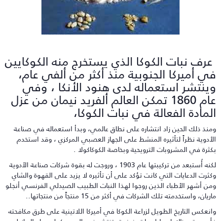
رف نبات الكوكا الذي يستخرج منه الكوكايين
ي أميركا الجنوبية منذ أكثر من ألفي عام،
ينتشر استعماله لدى هنود الأنكا ، وفي
عام 1860 تمكن العالم ألفريد نيمان من عزل
لمادة الفعالة في نبات الكوكا،
منذ ذلك الحين زاد انتشاره على نطاق عالمي، وبدأ استعماله في صناعة
لأدوية نظراً لتأثيره المنشط على الجهاز العصبي المركزي ، وقد استخدم
كثرة في المشروبات الترويحية وبخاصة الكوكاكولا .
لكنه أُستبعد من تركيبتها عام 1903 ، وروجت له بقوة شركات صناعة الأدوية
كثرت الدعايات التي كانت تؤكد على أن تأثيره لا يزيد على القهوة والشاي
من أشهر الأطباء الذين روجوا لهذا النبات الطبيب الصيدلي الفرنسي أنجلو
ريان، واستخدمته تلك الشركات في أكثر من 15 منتجاً من منتجاتها..
انعكس التاريخ الطويل لزراعة الكوكا في أميركا اللاتينية على طرق مكافحته