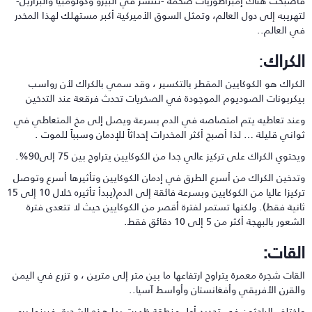
أصبحت هناك إمبراطوريات ضخمة -تنتشر في البيرو وكولومبيا والبرازيل-
تهريبه إلى دول العالم، وتمثل السوق الأميركية أكبر مستهلك لهذا المخدر
ي العالم..
لكراك
:
لكراك هو الكوكايين المقطر بالتكسير ، وقد سمي بالكراك لأن رواسب
يكربونات الصوديوم الموجودة في الصخريات تحدث فرقعة عند التدخين
عند تعاطيه يتم امتصاصه في الدم بسرعة ويصل إلى مخ المتعاطي في
واني قليلة … لذا أصبح أكثر المخدرات إحداثاً للإدمان وسبباً للموت .
يحتوي الكراك على تركيز عالي جدا من الكوكايين يتراوح بين 75 إلى90%.
تدخين الكراك من أسرع الطرق في إدمان الكوكايين وتأثيرها أسرع وتوصل
تركيزا عاليا من الكوكايين وبسرعة فائقة إلى الدم(يبدأ تأثيره خلال 10 إلى 15
انية فقط). ولكنها تستمر لفترة أقصر من الكوكايين حيث لا تتعدى فترة
شعور بالبهجة أكثر من 5 إلى 10 دقائق فقط.
لقات:
لقات شجرة معمرة يتراوح ارتفاعها ما بين متر إلى مترين ، و تزرع في اليمن
القرن الأفريقي وأفغانستان وأواسط آسيا..
اختلف الباحثون في تحديد أول منطقة ظهرت بها هذه الشجرة، فبينما يرى