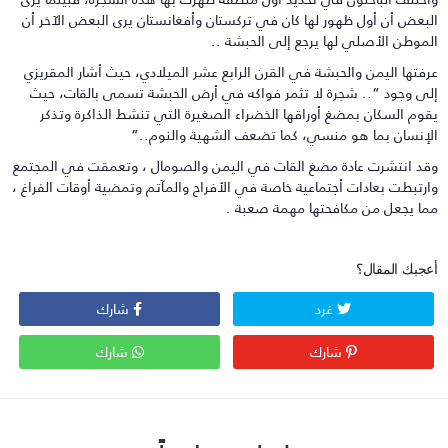
لبعض أن أول ظهور لها كان في تركستان وأفغانستان يرى البعض الآخر أن
لموطن الأصلي لها يرجع إلى الحبشة ..
رفتها اليمن والحبشة في القرن الرابع عشر الميلادي، حيث أشار المقريزي
لى وجود “.. شجرة لا تثمر فواكه في أرض الحبشة تسمى بالقات، حيث
قوم السكان بمضغ أوراقها الخضراء الصغيرة التي تنشط الذاكرة وتذكر
لإنسان بما هو منسي، كما تضعف الشهية والنوم..”
قد انتشرت عادة مضغ القات في اليمن والصومال ، وتعمقت في المجتمع
ارتبطت بعادات أجتماعية خاصة في الأفراح والمآتم وتمضية أوقات الفراغ ،
ما يجعل من مكافحتها مهمة صعبة .
عجبك المقال؟
غرد
شارك
شارك
شارك