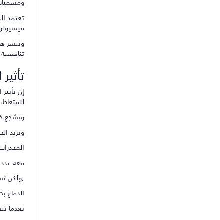
ومسميات 
تعتمد الم
فيسيولوجي
وتنشر هذ
تنافسية 
تأثير
إن تأثير 
للمتعاطي
ويشجع خلو
وتزيد ال
المخدرات 
معه عدد 
,ولكن تس
الدماغ بخ
بعدما تتس