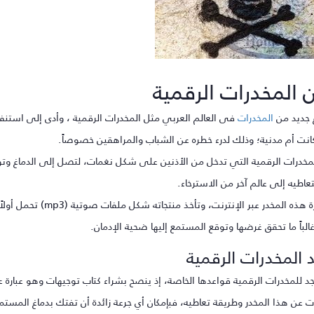
ن المخدرات الرقمية
 جديد من
المخدرات
فى العالم العربي مثل المخدرات الرقمية ، وأدى إلى استنفار
انت أم مدنية؛ وذلك لدرء خطره عن الشباب والمراهقين خصوصاً.
مخدرات الرقمية التي تدخل من الأذنين على شكل نغمات، لتصل إلى الدماغ وتؤث
عاطيه إلى عالم آخر من الاسترخاء.
ه المخدر عبر الإنترنت، وتأخذ منتجاته شكل ملفات صوتية (mp3) تحمل أولاً بشكل مجاني كعينة
غالباً ما تحقق غرضها وتوقع المستمع إليها ضحية الإدمان.
 المخدرات الرقمية
للمخدرات الرقمية قواعدها الخاصة، إذ ينصح بشراء كتاب توجيهات وهو عبارة عن 40 صفحة فيه ج
ت عن هذا المخدر وطريقة تعاطيه، فبإمكان أي جرعة زائدة أن تفتك بدماغ المستم