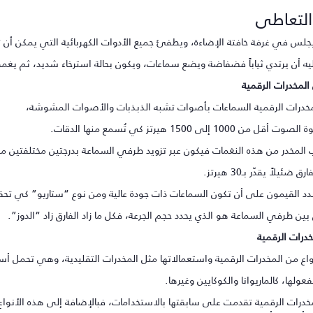
لتعاطى
جلس في غرفة خافتة الإضاءة، ويطفئ جميع الأدوات الكهربائية التي يمكن أن تس
ليه أن يرتدي ثياباً فضفاضة ويضع سماعات، ويكون بحالة استرخاء شديد، ثم 
المخدرات الرقمية
خدرات الرقمية السماعات بأصوات تشبه الذبذبات والأصوات المشوشة،
من 1000 إلى 1500 هيرتز كي تُسمع منها الدقات.
نب المخدر من هذه النغمات فيكون عبر تزويد طرفي السماعة بدرجتين مختلفتين من
ضئيلاً يقدّر بـ30 هيرتز.
د القيمون على أن تكون السماعات ذات جودة عالية ومن نوع “ستاريو” كي تحقق 
 بين طرفي السماعة هو الذي يحدد حجم الجرعة، فكل ما زاد الفارق زاد “الدوز”.
خدرات الرقمية
واع من المخدرات الرقمية واستعمالاتها مثل المخدرات التقليدية، وهي تحمل أس
لها، كالماريوانا والكوكايين وغيرها.
لمخدرات الرقمية تقدمت على سابقتها بالاستخدامات، فبالإضافة إلى هذه الأنواع