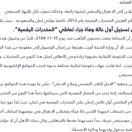
العقلية.
 تؤدى إلى الانعزال والسعي لنشوة زائفة، وكذلك حدوث خلل بالجهاز السمعي.
درات الرقيمة عام 2012، خاصة دولتي لبنان والسعوديه ، حيث تناقلت الأوساط السعودية
ن تسجيل أول حالة وفاة جراء تعاطي ”المخدرات الرقمية”.
كة رفعت مستوى التأهب منذ يوم 10-11-2104، للحدّ من وصول هذه المخدرات إلى المجتمع
ترنت، إلا أن وزارة الصحة أقرت بعجزها عن إمكان الوصول إلى معلومة من هذا ا
 الحكومة اللبنانية بضرورة زيادة وعي الأهالي لمثل هذا النوع من المخدرات، و
ترنت. كما قامت جهات حكومية لبنانية مختلفة بدعوه لحجب المواقع الإلكترونية 
وسيقى.
س جمعية ”الامل للطب النفسي وعلاج الادمان”، على ما تورده هذه المواقع عن
كيميائية، إنما يحذر من المضار النفسية التي سيخلفها حتماً هذا النوع من المخد
م الماضي أول حالتي إدمان على المخدرات الرقمية في لبنان، حيث لجأ ذوو مراه
 من تصرفات ابنيهما اللذين باتا فجأة يفضلان الانعزال في غرفتيهما لساعات أم
موسيقى غريبة، يبدأ جسديهما بعدها بالارتعاش, وكان يدرك الأهل أن لا مؤشر
اقبة مدخول ولديهما ودائرة الأصدقاء.