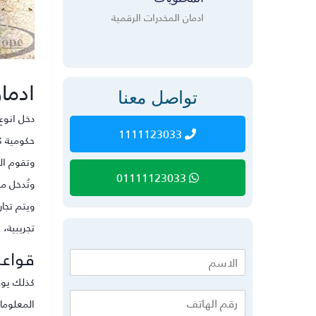
ادمان المخدرات الرقمية
ادما
تواصل معنا
دخل انوع
1111123033
حكومية ك
وتقوم ال
01111123033
وتُدخل مت
ويتم تجارة هذ
تجريبية، 
قواعد
كذلك يوجد 
المعلوما