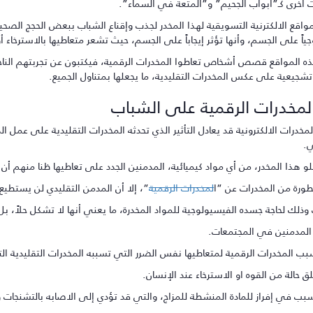
أخرى كـ”أبواب الجحيم” و”المتعة في السماء”.
واقع الالكترنية التسويقية لهذا المخدر لجذب وإقناع الشباب ببعض الحجج الصحي
اً على الجسم، وأنها تؤثر إيجاباً على الجسم، حيث تشعر متعاطيها بالاسترخاء أو
ه المواقع قصص أشخاص تعاطوا المخدرات الرقمية، فيكتبون عن تجربتهم الناجحة 
تشجيعية على عكس المخدرات التقليدية، ما يجعلها بمتناول الجميع.
 المخدرات الرقمية على الشباب
المخدرات الالكترونية قد يعادل التأثير الذي تحدثه المخدرات التقليدية على عمل ال
.
 هذا المخدر، من أي مواد كيميائية، المدمنين الجدد على تعاطيها ظنا منهم أن لا
خطورة من المخدرات عن “ا
لمخدرات الرقمية
“، إلا أن المدمن التقليدي لن يستطيع
وذلك لحاجة جسده الفيسيولوجية للمواد المخدرة، ما يعني أنها لا تشكل حلاً، بل
المدمنين في المجتمعات.
بب المخدرات الرقمية لمتعاطيها نفس الضرر التي تسببه المخدرات التقليدية ال
لق حالة من القوه او الاسترخاء عند الإنسان.
بب في إفراز للمادة المنشطة للمزاج، والتي قد تؤدي إلى الاصابه بالتشنجات وت