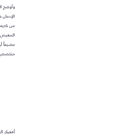
وأوضح ال
الإدمان ف
من ناحيه 
المعيني، دراسة عام 2012 حذر فيها م
مضيفاً أ
متخصص، م
أعجبك ال