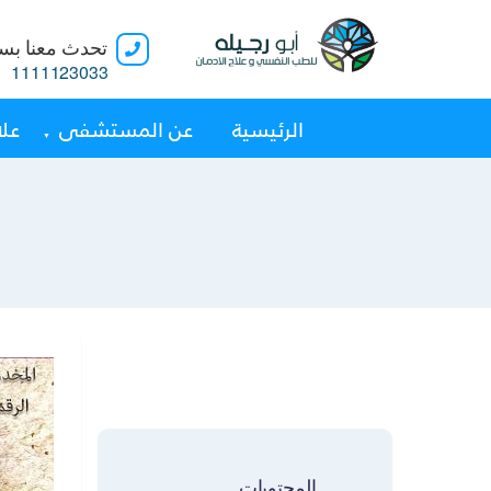
تحدث معنا بسر
1111123033
الرئيسية
عن المستشفى
علا
المحتويات