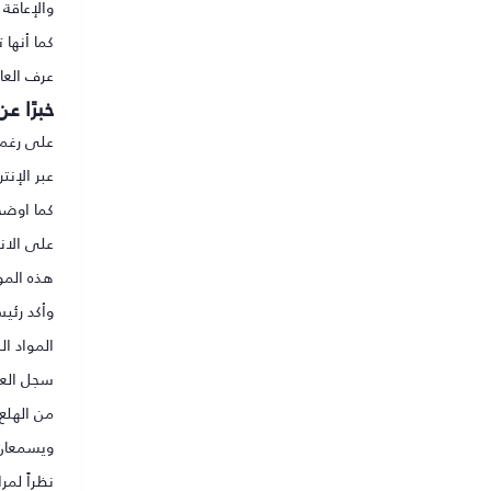
والإعاقة 
كما أنها
عرف العالم العربي المخ
خبرًا ع
على رغم أن الممل
عبر الإن
كما اوضحت
على الان
هذه الم
وأكد رئي
المواد ال
سجل العا
من الهلع
ويسمعان 
نظراً لمر