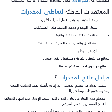
تخصصة فى
علاج الادمان
على الترامادول لخطورة اعراضه الانسحابية
لمعتقدات الخاطئة
لتعاطى المخدرات
 زيادة القدرة البدنية والعمل لفترات أطول
 نسيان الهموم ووهم التغلب على المشكلات
 مكافحة الاكتئاب والقلق والتوتر
 خفة الظل والتجاوب مع الغير “الاصطباحة”
 الجرأة والابداع
امانع من خوض التجربة ومستحيل ابقى مدمن
ا مانع من كون احد اصدقائى مدمنا
راحل علاج المخدرات
؟
 سحب الدواء من جسم المريض، ثم إعادة تأهيله تحت المتابعة الطبية،
قد يستغرق ذلك وقتاً طويلاً.
 الامتناع مدى الحياة عن تناول الدواء الذي سبب الإدمان بعد انتهاء المعالجة.
 العلاج النفسي والدعم للمريض.
 تعويض المريض بالفيتامينات خصوصًا أنه يصاب بنقصها.