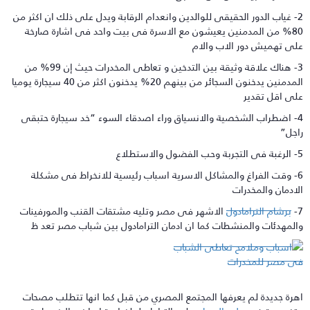
2- غياب الدور الحقيقى للوالدين وانعدام الرقابة ويدل على ذلك ان اكثر من
80% من المدمنين يعيشون مع الاسرة فى بيت واحد فى اشارة صارخة
لى تهميش دور الاب والام
3- هناك علاقة وثيقة بين التدخين و تعاطى المخدرات حيث إن 99% من
المدمنين يدخنون السجائر من بينهم 20% يدخنون اكثر من 40 سيجارة يوميا
لى اقل تقدير
4- اضطراب الشخصية والانسياق وراء اصدقاء السوء “خد سيجارة حتبقى
اجل”
فضول والاستطلاع
6- وقت الفراغ والمشاكل الاسرية اسباب رئيسية للانخراط فى مشكلة
لادمان والمخدرات
برشام الترامادول
الاشهر فى مصر وتليه مشتقات القنب والمورفينات
المهدئات والمنشطات كما ان ادمان الترامادول بين شباب مصر تعد ظ
هرة جديدة لم يعرفها المجتمع المصري من قبل كما انها تتطلب مصحات