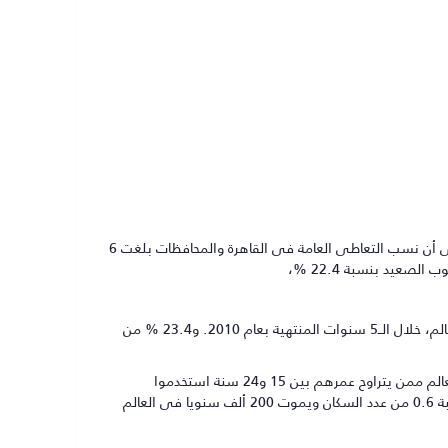
انتشار التعاطى بنسبة 6 % بين المصريين وأشارت خريطة إدمان المخدرات والكحوليات إلى أن نسب التعاطى العامة فى القاهرة والمحافظات بلغت 6
حيث يتضح ارتفاع نسب الاستخدام فى مصر مقارنة بمعدلات استخدام المخدرات فى العالم، خلال الــ5 سنوات المنتهية بعام 2010. و23.4 % من
وفقا لتقارير مكتب الأمم المتحدة لمكافحة المخدرات والجريمة أن 5 % من البالغين فى العالم ممن يتراوح عمرهم بين 15 و24 سنة استخدموا
المخدرات ولو لمرة واحدة، مشيرة إلى أن عدد المدمنين فى العالم حوالى 27 مليونا بنسبة 0.6 من عدد السكان ويموت 200 ألف سنويا فى العالم