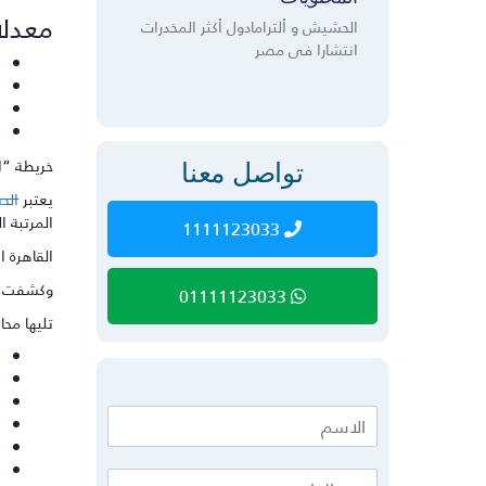
معدلا
الحشيش و ألترامادول أكثر المخدرات
انتشارا فى مصر
تواصل معنا
خريطة “
يعتبر
الح
المرتبة ا
1111123033
القاهرة 
وكشفت خري
01111123033
تليها محاف