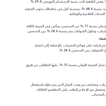
أما الاستخدام المنتظم فكانت معدلاتة مرتفعة فى محافظات الوجة البحرى وشمال الصعيد بنسبة 48.4 %، وبنسبة أقل فى محافظات جنوب الصعيد
وأوضحت نتائج الخريطة أن البانجو والحشيش من أكثر المواد المستخدمه فى التعاطى والإدمان بنسبة 77 % من المدمنين، ويأتى فى المرتبة الثالثة
كحوليات يتم بنسبة 28.6 % بين المدمنين.
منه:
م إدراجه على قوائم المخدرات، بالإضافة إلى انتشار
ليات بين المدمنين 28.6 %.
وحول طرق الاستخدام قالت خريطة معدلات إدمان المخدرات والكحوليات أن طريقة التدخين تحتل المرتبة الأولى بنسبة 55 %، يليها التعاطى عن طريق
شباب، وتضاعف من وقت الفراغ الذى يتم ملؤه باستعمال
تفعيل دور الإعلام للتغلب على المفاهيم الخاطئة،
 المخدرات.