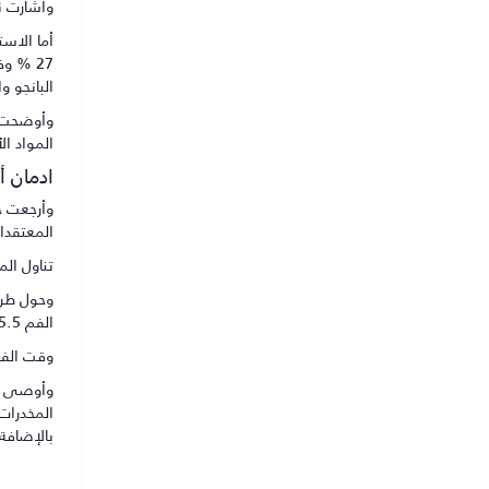
وأشارت نتائج خر
27 % وفى القاهرة 33%، وأكدت الخريطة خطورة الوضع فى القاهرة والحاجة إلى تكثيف الخدمات العلاجية والوقائية.
البانجو 
المواد الأ
ادمان أ
وأرجعت خر
المعتقدات
تناول الم
الفم 45.5 % أما الاستنشاق عن طريق الأنف فكانت نسبته 7.6 % .
وقت الفر
وأوصى ال
المخدرات
بالإضافة 