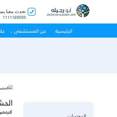
تحدث معنا بسر
1111123033
الرئيسية
عن المستشفى
علا
الحش
ألتراماد
المحتويات