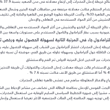
يطة إدمان المخدرات إلى ارتفاع معدلاته فى مدن الصعيد بنسبة 37.9 %، وفى القاهرة كانت نسبة الاستخدام الترويجى 29.4 % .
والحشيش من أكثر المواد المستخدمه فى التعاطى والإدمان
فيونية بسبب عقار ألترامادول والتامول المستخدم على مستويات واسعة بين الشباب، وتناول ال
لترامادول جاء فى المرتبة الثانية لسهولة الحصول عليه ورخص ث
يطة إدمان المخدرات انتشار ألترامادول بين الشباب إلى سهولة الحصول عليه، رغ
 الخاطئة حول ألترامادول، وسهولة تناوله عن طريق الفم، موضحة أن نسبة تناول الكحو
خدرات عبر التدخين احتل المرتبة الاولى ثم الفم والاستنشاق
اغ والافكار المغلوطة ساهم فى تفشى ظاهرة تعاطى المخدرات
بحث القومى للإدمان بمكافحة البطالة التى تضاعف من مشاعر الإحباط بين ال
، مشيرا إلى ضرورة التخطيط السياسى السليم للوقاية من استعمال المخدرات، و
إلى توجيه جهود المكافحة إلى الفئات المجتمعية الأكثر تعرضا لاستعمال وإدمان