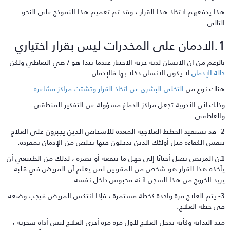
ذا يدفعهم لاتخاذ هذا القرار ، وقد تم تعميم هذا النموذج على النحو
لتالي:
مخدرات ليس بقرار اختياري
الرغم من ان الانسان لديه حرية الاختيار عندما يبدا هو / هي التعاطي ولكن
الة الإدمان
لا يكون الانسان دخلا بها فالإدمان
ناك نوع من
التخلي البشري عن اتخاذ القرار وتشتت مراكز مشاعره
.
ذلك لأن الأدوية تجعل مراكز الدماغ مسؤولة عن التفكير المنطقي
العاطفي
2- قد تستفيد الخطط العلاجية المعدة للأشخاص الذين يجبرون على العلاج
نفس الكفاءة مثل أولئك الذين يدخلون فيها تخلص من الإدمان بمفرده.
أن المريض يصل أحيانًا إلى جهل ما ينفعه أو يضره ، لذلك من الطبيعي أن
أخذه هذا القرار هو شخص من المقربين لمن يعلم أن المريض في قلبه
ريد الخروج من هذا السجن لأنه محبوس داخل نفسه
3- يتم العلاج مرة واحدة كخطة مستمرة ، فإذا انتكس المريض فيجب وضعه
ي خطة العلاج.
نذ البداية وكأنه يدخل العلاج لأول مرة مرة أخرى العلاج ليس أداة سحرية ،