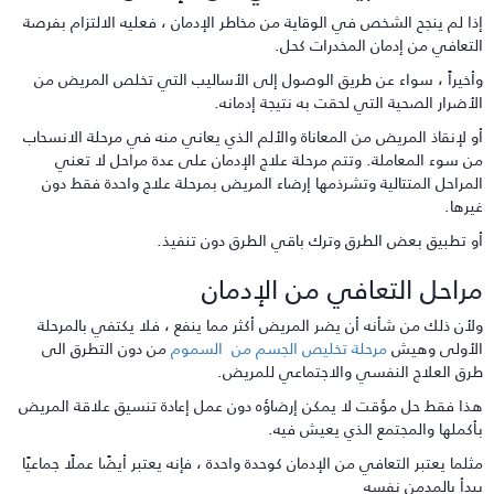
ذا لم ينجح الشخص في الوقاية من مخاطر الإدمان ، فعليه الالتزام بفرصة
لتعافي من إدمان المخدرات كحل.
أخيراً ، سواء عن طريق الوصول إلى الأساليب التي تخلص المريض من
لأضرار الصحية التي لحقت به نتيجة إدمانه.
و لإنقاذ المريض من المعاناة والألم الذي يعاني منه في مرحلة الانسحاب
ن سوء المعاملة. وتتم مرحلة علاج الإدمان على عدة مراحل لا تعني
لمراحل المتتالية وتشرذمها إرضاء المريض بمرحلة علاج واحدة فقط دون
يرها.
و تطبيق بعض الطرق وترك باقي الطرق دون تنفيذ.
راحل التعافي من الإدمان
لأن ذلك من شأنه أن يضر المريض أكثر مما ينفع ، فلا يكتفي بالمرحلة
لأولى وهيش
مرحلة تخليص الجسم من
السموم
من دون التطرق الى
رق العلاج النفسي والاجتماعي للمريض.
ذا فقط حل مؤقت لا يمكن إرضاؤه دون عمل إعادة تنسيق علاقة المريض
أكملها والمجتمع الذي يعيش فيه.
ثلما يعتبر التعافي من الإدمان كوحدة واحدة ، فإنه يعتبر أيضًا عملًا جماعيًا
بدأ بالمدمن نفسه