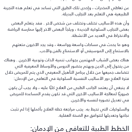
ن تعاطي المخدرات ، وإحدى تلك الطرق التي تساعد في تعلم هذه التجربة
لطبيعية هي التعلم بعد التجارب البديلة.
أن هذه الأساليب تختلف وتختلف من شخص لآخر . فقد يتعلم البعض
عض التجارب السلوكية الجديدة ، ويلجأ البعض الآخر إليها ممارسة الرياضة
الانخراط في العديد من الأنشطة.
هو ما يحدث في مساحات واسعة وواسعة ، وقد يجد الآخرون متعتهم
الاستماع إلى الموسيقى أو الاستمتاع بالفن والأدب.
ناك بعض الشباب المهتمين بجوانب تنمية الذات وتوعية الآخرين . وهناك
ن يتحول إلى الدين ويهتم بحضور الدروس والأوساط المعرفية التي
تضاعف جميعها من خلال برنامج التأهيل المعرفي الذي يتم للمريض خلال
ترة العلاج دور الأساليب النفسية السلوكية في التعافي من الإدمان:
ا ينبغي أن يعتمد الجانب الطبي من العلاج كليًا عليه ، ولا يجب أن يكون
روريًا لمعالجة الأساليب الأخرى التي قد تكون يقدم المساعدة للمريض
ي تعديل تصوره لنفسه والآخرين.
السلوكيات التي تحيط به. يجب مراجعة خطة العلاج بأكملها إذا لم تثبت
جاحها وتعديلها لتتوافق مع الصحة العقلية.
لخطط الطبية للتعافي من الإدمان: