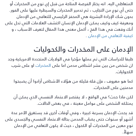
لمتعاطي اليه. انه يختار الفرصة المتاحة من قبل إي نوع من المخدرات أو
تى أي نوع من التجارب ، ثم تدمير المخدرات والسيطرة عليها على الفور.
دون شك الإرادة البشرية هي المحفز الرئيسي للتعافي من الإدمان
معرفة كيف وكيف يمكن الإدمان الإنسان اكتشف العلامات التي تدل على
نك وقعت في هذا الفخ ، أكمل معنى هذا المقال لتعرف الأسباب ، و
يفية التعافي من الإدمان
.
لإدمان على المخدرات والكحوليات
بقا للدراسات التي تم عملها مؤخرا في الولايات المتحددة الامريكية وجد
ن شخص من بين عشر اشخاص مدمن اما على
المخدرات
او على شرب
لكحوليات.
ما هو معروف ، فإن قلة قليلة من هؤلاء الأشخاص أرادوا أن يصبحوا
دمنين على المخدرات.
كن ماذا حدث؟ في الواقع ، لا يقتصر الاعتماد النفسي الذي يمكن أن
متلكه الشخص على عوامل معينة ، في بعض الحالات.
د يحدث الإدمان بسرعة كبيرة ، وفي أوقات أخرى قد يستغرق الأمر عدة
شهر أو سنوات حتى يصاب المدمن بحالة الاعتماد النفسي والجسدي على
وع معين من المخدرات أو الكحول ، حيث لا يكون التعافي من الإدمان
هلاً.