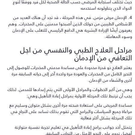
يث تختلف استجابة المرضى حسب الحالة الصحية لكل فرد ووفقًا لنوع
لدواء الذي يتناولونه استخدمه
4. الإدمان مرض مزمن. في هذه المرحلة ، قد تجد أن هناك العديد من
لأشخاص الطيبين من حولك الذين أصبحوا مدمنين على المخدرات. وهم
عرفون أيضًا الإرادة البشرية هي الدافع الرئيسي للتغلب على الإدمان
سوء المعاملة.
راحل العلاج الطبي والنفسي من اجل
لتعافي من الإدمان
عتبر العلاج ذو قدرة محدودة على مساعدة مدمني المخدرات للوصول إلى
لتحرر الكامل من المخدرات والعودة مرة واحدة آخر إلى حياته السابقة مرة
خرى والشفاء من الإدمان.
هي من أكبر الخطوات والمراحل الأولى التي يتم إعدادها للمدمن. لذلك
جب أن ترتبط تلك المرحلة الأولية بمراحل إعادة التأهيل وهي:
ساعدة المريض على استعادة صحته مرة أخرى بشكل متوازن وسليم مع
راعاة جميع السياسات والبرامج التي تقوم بذلك تساعد على النجاح في
لك المرحلة بشكل أكثر فعالية
تمثل أحد جوانب برامج إعادة التأهيل في تعليم تجربة نفسية متوازنة
فضل تدوم على النحو الأمثل من التجارب السابقة.