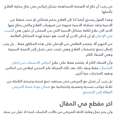
ن يجب أن تتاح له الفرصة للمساهمة بشكل إيجابي في نجاح عملية العلاج
أكملها.
هذا القول يصدق أيضا اذا كان العلاج بحكم قضائي او تحت ضغط من
لاسرة وتعد مشاركة الاسرة ضرورة من ضروريات العلاج
والتي يحتاج فيها
لامر الى علاج لكافة مشاكل الاسرة التي من الممكن ان تكون هي
السبب
ي الإدمان
او إن إدمان الابن أو البنت هو نتيجة لهذه المشاكل القائمة
.
ن المهم ألا يقتصر التعافي من الإدمان على هذه المناطق فقط . بل يجب
كمال جميع تخصصات العلاج وهي تتحدد حتى تصل إلى النتيجة المرجوة
هي الشفاء التام.
أن الشفاء التام لا يقتصر فقط على علاج
أعراض الانسحاب من إدمان
لمخدرات
فقط وبعد ذلك بعد تلك المرحلة غادر المدمن ليعاني من انتكاس
يعود للمخدرات مرة أخرى.
ل يجب أن تصل مع المريض حتى يستعيد تنبع صحته وصحته الكاملة من
لاثة جوانب جسدية ونفسية واجتماعية مع
ضمان عودة صحة المريض
لفعالة إلى المجتمع
.
خر مقطع في المقال
ان يتم عمل وقاية كامله للمريض من حالات النكسات لمدة لا تقل عن ستة