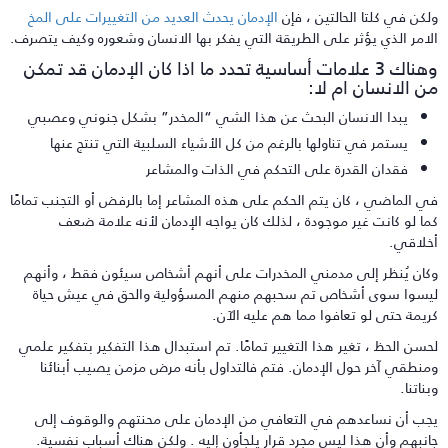
لكن في كلتا الحالتين ، فإن
الإدمان يحدث العديد من التغييرات على المخ
لامر الذي يؤثر على الطريقة التي يفكر بها الانسان وشعوره وكيف يتصرف.
وهناك 3 علامات أساسية تحدد ما اذا كان الإدمان قد تمكن
ن الانسان ام لا:
يبدا الانسان البحث عن هذا الشي “المخدر” بشكل جنوني وعصبي
يستمر في تناولها بالرغم من كل الأشياء السلبية التي تنتج عنها
فقدان القدرة على التحكم في الذات والمشاعر
ي الماضي ، كان يتم الحكم على هذه المشاعر إما بالرفض أو التجنب تمامًا
ما لو كانت غير موجودة ، لذلك كان يواجه الإدمان لأنه علامة ضعف
خلاقي.
كان يُنظر إلى مدمني المخدرات على أنهم أشخاص سيئون فقط ، وأنهم
يسوا سوى أشخاص تم سحبهم منهم المسؤولية والحق في عيش حياة
ريمة حتى لو تعافوا مما هم عليه الآن.
حسن الحظ ، تغير هذا التغيير تمامًا. تم استبدال هذا التفكير بتفكير علمي
منطقي آخر حول الإدمان. فتم فالتداول بأنه مرض مزمن يصيب أبنائنا
ناتنا.
جب أن نساعدهم في التعافي من الإدمان على محنتهم والوقوف إلى
انبهم وأن هذا ليس مجرد قرار يلجأون إليه . ولكن هناك أسباب نفسية.