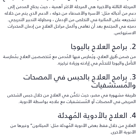
لمرحلة الثالثة والأخيرة هي المرحلة الأكثر أهمية ، حيث يحتاج المدمن إلى
عم من أحبائه مثل: الأسرة والأصدقاء من حوله ، الدعم الذي يتم من خلاله
شجيعه على المثابرة في التخلص من الإدمان ، ومحاولة التدبير التدريجي.
مجه في المجتمع بعد أن تعافى وأكمل مراحل العلاج من إدمان المخدرات
لاستروكس.
العلاج باليوجا
ن ضمن طُرق العلاج، ويُمارس فيها المُدمن مع مُتخصصين العلاج بمُمارسة
لتأمل واليوجا للتحكُم في إرادته وزيادة تركيزه.
3. برامج العلاج بالحبس في المصحات
المُستشفيات
ريقة مشهورة في مصر، حيث تكمُّن في العلاج من خلال حبس الشخص
لمريض في المصحات أو المُستشفيات مع علاجه بواسطة الأدوية.
الأدوية المُهدئة
لعلاج من خلال فقط بعض الأدوية المُهدئة مثل: الميثادون” وغيرها من
لأدوية الأخرى.