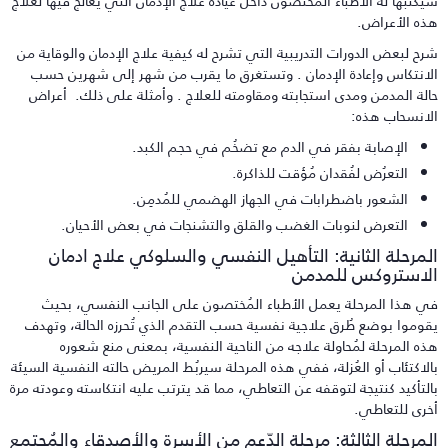
يكتبها له الأطباء المختصون داخل عيادة علاج الإدمان التي يعالج فيها لعلاج
ذه الأعراض.
رح لبعض الدورات التدريبية التي تشرح له كيفية علاج الإدمان والوقاية من
لانتكاس وإعادة الإدمان . وتستغرق ما يقرب من شهر إلى شهرين حسب
الة المدمن ومدى استجابته ومقاومته للعلاج . وأمثلة على ذلك. أعراض
لانسحاب هذه:
الإصابة بفقر في الدم مع تضخُم في حجم الكبد.
التعرُض لفُقدان مُؤقت للذاكرة.
الشعور باضطرابات في الجهاز الهضمي للمُدمِن.
التعرض لنوبات الغضب والقلق والتشنجات في بعض الأحيان.
لمرحلة الثانية: التأهيل النفسي والسلوكي علاج ادمان
لاستروكس للمدمن
ي هذا المرحلة يعمل الأطباء المُختصون على الجانب النفسي، بحيث
قوموا بوضع طُرق علاجية نفسية حسب التقدم الذي تُحرزه الحالة، وتهدف
ذه المرحلة لمُحاولة علاجه من الناحية النفسية، بمعنى منع شعوره
الاكتئاب أو العُزلة، ففي هذه المرحلة سيربُط المريض حالته النفسية السيئة
التأكيد كنتيجة لتوقفه عن التعاطي، مما قد يترتب عليه انتكاسته وعودته مرة
خرى للتعاطي.
لمرحلة الثالثة: مرحلة الدّعم من الأسرة والأصدقاء والمُجتمع