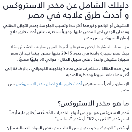
ليلك الشامل عن مخدر الاستروكس
 أحدث طرق علاجه في مصر
لحشيش أو البانجو وغيرهما أكثر حدة وتسبب الهلوسة وعدم التوازن العقلي
فقدان الوعي لدى المدمن عليها وقريباً سنتعرف على أحدث طرق علاج
دمان الستروكس في مصر.
ن اسباب انتشارها ارخص سعرها وتأثيرها القوي مقارنة بالحشيش مثلا
حيث سعر سيجارة واحدة في حدود 15-20 جنيها مصريا بينما نجد ان سعر
جارة حشيش واحدة ، على سبيل المثال ، حوالي 50 جنيهًا مصريًا.
في هذه المقالة ، سنتعرف على Strox وتكوينه الكيميائي ، بالإضافة إلى
كثر مضاعفاته شيوعًا ومخاطره الصحية.
لإنسان، وأخيراً سنستعرض
أحدث طرق علاج ادمان مخدر الاستروكس
في
صر.
ا هو مخدر الاستروكس؟
ُخدر الاستروكس هو نوع من أنواع المُخدرات المُصنّعة، يُطلق عليه أيضاً
م مُخدر “الكي تو K2” أو مُخدر “سبايس”
و مُخدر “الجوكر”، وهو يتكون في الغالب من بعض المواد الكيمائية مثل: