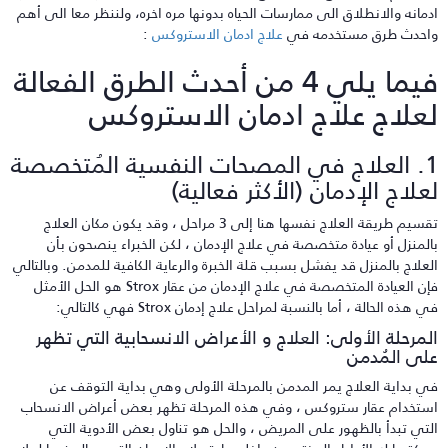
دمانه والانطلاق الى ممارسات الحياه بدونها مره اخره، ولننظر معا الى أهم
احدث طرق مستخدمه في
علاج ادمان الاستروكس
:
فيما يلي 4 من أحدث الطرق الفعالة
علاج علاج ادمان الاستروكس
1. العلاج في المصحات النفسية المُتخصصة
علاج الإدمان (الأكثر فعالية)
تقسيم طريقة العلاج نفسها هنا إلى 3 مراحل ، وقد يكون مكان العلاج
المنزل أو عيادة متخصصة في علاج الإدمان ، لكن الخبراء ينصحون بأن
لعلاج بالمنزل قد يفشل بسبب قلة الخبرة والرعاية الكافية للمدمن. وبالتالي
فإن العيادة المتخصصة في علاج الإدمان من عقار Strox هو الحل الأمثل
 هذه الحالة ، أما بالنسبة لمراحل علاج إدمان Strox فهي كالتالي:
لمرحلة الأولى: العلاج و الأعراض الانسحابية التي تظهر
لى المُدمن
ي بداية العلاج يمر المدمن بالمرحلة الأولى وهي بداية التوقف عن
ستخدام عقار ستروكس ، وفي هذه المرحلة تظهر بعض أعراض الانسحاب
لتي تبدأ بالظهور على المريض ، والحل هو تناول بعض الأدوية التي