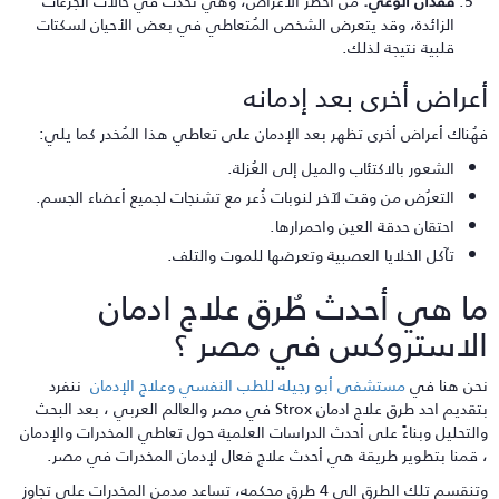
فُقدان الوعي:
من أخطر الأعراض، وهي تحدُّث في حالات الجُرعات
الزائدة، وقد يتعرض الشخص المُتعاطي في بعض الأحيان لسكتات
قلبية نتيجة لذلك.
عراض أخرى بعد إدمانه
هُناك أعراض أخرى تظهر بعد الإدمان على تعاطي هذا المُخدر كما يلي:
الشعور بالاكتئاب والميل إلى العُزلة.
التعرُض من وقت لآخر لنوبات ذُعر مع تشنجات لجميع أعضاء الجسم.
احتقان حدقة العين واحمرارها.
تآكل الخلايا العصبية وتعرضها للموت والتلف.
ا هي أحدث طُرق علاج ادمان
لاستروكس في مصر ؟
حن هنا في
مستشفى أبو رجيله للطب النفسي وعلاج الإدمان
ننفرد
بتقديم احد طرق علاج ادمان Strox في مصر والعالم العربي ، بعد البحث
التحليل وبناءً على أحدث الدراسات العلمية حول تعاطي المخدرات والإدمان
 قمنا بتطوير طريقة هي أحدث علاج فعال لإدمان المخدرات في مصر.
وتنقسم تلك الطرق الى 4 طرق محكمه، تساعد مدمن المخدرات على تجاوز