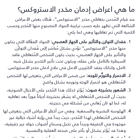
ا هي اعراض إدمان مخدر الاستروكس؟
ند قيام المُدمن بتعاطي مخدر “الاستروكس”، هُناك بعض الأعراض
لشائعة التي تظهر عليه حسب تركيبة المواد المصنوع منها المُخدر وحسب
لكمية التي تم تعاطيها وهي كما يلي:
فقدان التوازن والتأثير على الجهاز العصبي:
المواد الفعّالة التي يتكون
منها مخدر “الاستروكس” تؤدي بشكل مُباشر إلى فُقدان التوازُن
والتأثير على الجهاز العصبي، بحيث يكون الشخص المُتعاطي فاقد
السيطرة بالكامل على عقله، ويكون تحت تأثير التخدير بشكل شبه
كامل، ولذلك يفقد الكثيرين الامل في علاج ادمان مخدر الاستروكس.
الاحمرار والتورُّم للوجه:
من ضمن الأعراض التي يتعرض لها الشخص
المُتعاطي هو احمرار الوجه وتورمه بشكل واضح.
الشعور بحشرجة صوت:
يُؤثر كذلك هذا المُخدر على الأحبال الصوتية،
بحيث أن الشخص المُتعاطي له يشعُر بحشرجة أحياناً فوراً بعد تعاطيه
له، كما لو كان يُعاني من مُشكلة في حنجرته.
الهلوسة البصرية والسمعية: وهي من أخطر الأعراض التي يتعرض لها
الشخص المُتعاطي لهذا المُخدر، حيث يبدأ في رؤية أشياء خيالية غير
موجودة في الحقيقة ويبدأ في تخيل وسماع أصوات حوله غير حقيقية،
وهذا قد يُؤثر بشكل أو بآخر على صحته العقلية والنفسية.