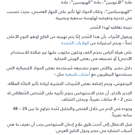
ادة “الأتروبين”، مادة “الهيوسين”، مادة
الهيوسيامين”، وتلك المواد لها تأثير على الجهاز العصبي، بحيث تتسبب
ي تخديره وتعرضه لهلوسة سمعية وبصرية
تيجة تعاطيه لهذا المُخدر.
يقول الخُبراء، بأن هذا المُخدر إمّا يتم تهريبه من الخارج (وهو النوع الأغلى
مناً – ويتم استيراده من
الولايات المُتحدة
لى هيئة أكياس بحجم الكف وتكون مكتوب عليها غير صالحة للاستخدام
لآدمي) أو تصنيعه في بعض الورش المحلية
اخل مصر. واللتى تقوم بتصنيعه مُستخدمة بعض المواد الكيميائية التي
ستخدمها البيطريون مع
أعشاب طبيعية
مثل ؛
لبردقوش، ويتم إضافة بعض المُبيدات الحشرية لزيادة تأثير المادّة الفعّالة.
لجدير بالذكر، أن مخدر الاستروكس يدوم تأثيره على الشخص المُتعاطي له
 4 ساعات تقريباً، ويمكن اكتشاف
وجوده في الدم من خلال الفحص والتحليل لمُدة تتراوح ما بين 24 – 48
اعة تقريباً.
بل الانتقال إلى أحدث طرق علاج إدمان الستروكس يجب أن نعرف ما هي
سباب انتشاره في مصر ودول الخليج العربي: