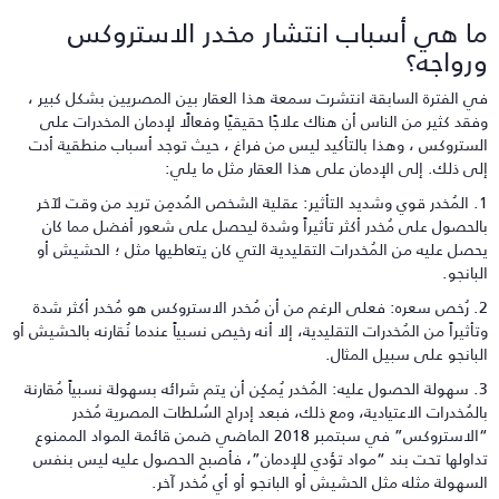
ا هي أسباب انتشار مخدر الاستروكس
رواجه؟
ي الفترة السابقة انتشرت سمعة هذا العقار بين المصريين بشكل كبير ،
فقد كثير من الناس أن هناك علاجًا حقيقيًا وفعالًا لإدمان المخدرات على
لستروكس ، وهذا بالتأكيد ليس من فراغ ، حيث توجد أسباب منطقية أدت
لى ذلك. إلى الإدمان على هذا العقار مثل ما يلي:
1. المُخدر قوي وشديد التأثير: عقلية الشخص المُدمِن تريد من وقت لآخر
الحصول على مُخدر أكثر تأثيراً وشدة ليحصل على شعور أفضل مما كان
حصل عليه من المُخدرات التقليدية التي كان يتعاطيها مثل ؛ الحشيش أو
لبانجو.
2. رُخص سعره: فعلى الرغم من أن مُخدر الاستروكس هو مُخدر أكثر شدة
تأثيراً من المُخدرات التقليدية، إلا أنه رخيص نسبياً عندما نُقارنه بالحشيش أو
لبانجو على سبيل المثال.
3. سهولة الحصول عليه: المُخدر يُمكِن أن يتم شرائه بسهولة نسبياً مُقارنة
المُخدرات الاعتيادية، ومع ذلك، فبعد إدراج السُلطات المصرية مُخدر
“الاستروكس” في سبتمبر 2018 الماضي ضمن قائمة المواد الممنوع
داولها تحت بند “مواد تؤدي للإدمان”، فأصبح الحصول عليه ليس بنفس
لسهولة مثله مثل الحشيش أو البانجو أو أي مُخدر آخر.