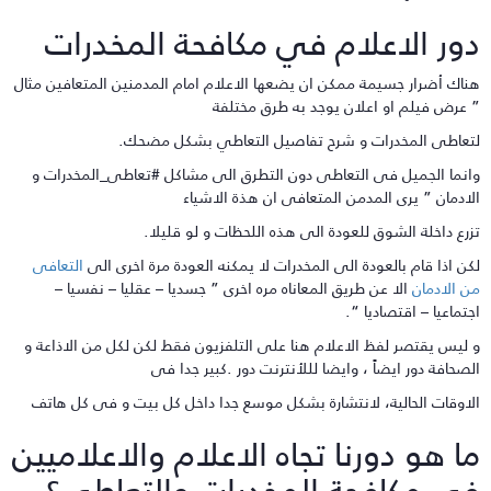
ور الاعلام في مكافحة المخدرات
ناك أضرار جسيمة ممكن ان يضعها الاعلام امام المدمنين المتعافين مثال
 عرض فيلم او اعلان يوجد به طرق مختلفة
تعاطى المخدرات و شرح تفاصيل التعاطي بشكل مضحك.
انما الجميل فى التعاطى دون التطرق الى مشاكل #تعاطى_المخدرات و
لادمان ” يرى المدمن المتعافى ان هذة الاشياء
زرع داخلة الشوق للعودة الى هذه اللحظات و لو قليلا.
كن اذا قام بالعودة الى المخدرات لا يمكنه العودة مرة اخرى الى
التعافى
ن الادمان
الا عن طريق المعاناه مره اخرى ” جسديا – عقليا – نفسيا –
جتماعيا – اقتصاديا “.
 ليس يقتصر لفظ الاعلام هنا على التلفزيون فقط لكن لكل من الاذاعة و
لصحافة دور ايضاً ، وايضا لللأنترنت دور .كبير جدا فى
لاوقات الحالية، لانتشارة بشكل موسع جدا داخل كل بيت و فى كل هاتف
ا هو دورنا تجاه الاعلام والاعلاميين
ي مكافحة المخدرات والتعاطي؟