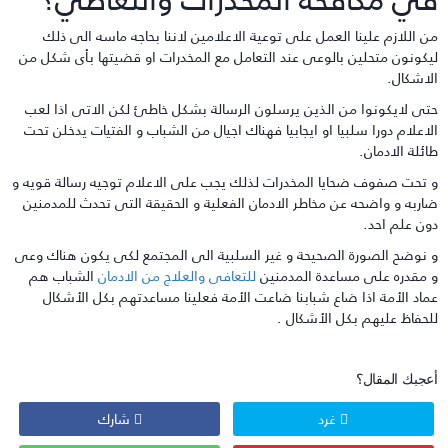
ن اللازم علينا العمل على توعية الاعلامين لاننا بحاجه ماسه الى ذلك
يكونون متحلين بالوعى عند التعامل مع المخدرات او قضيتها بأى شكل من
لاشكال.
تى لايكونوا من الذين يرسلون الرسالة بشكل خاطئ لكن الاتى اذا لعب
لاعلام دورا سلبيا او ايجابيا فهناك اجيال من الشباب و الفتيات يدخلن تحت
ائلة الادمان.
 تحت صفوف ضحايا المخدرات لذلك يجب على الاعلام توجيه رسالة قويه و
اربه و واضحه عن مخاطر الادمان الفعلية و الحقيقة التى تحدث للمدمنين
ون علم احد.
 نوضح الصورة الصحيحة و غير السلبية الى المجتمع لكى يكون هناك وعى
 مقدره على مساعدة المدمنين
للتعافى والعلاج من الادمان
الشباب هم
ماد الأمة اذا ضاع شبابنا ضاعت الأمة فعلينا مساعدتهم بكل الأشكال
لحفاظ عليهم بكل الأشكال .
عجبك المقال؟
غرد
شارك