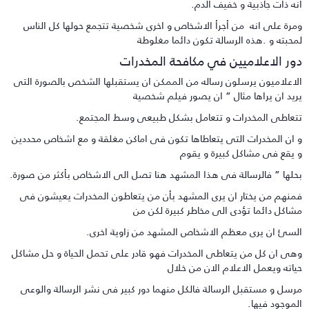
نه ذات جاذبية و خفيف الدم.
مرة على انه من أجرأ الاشخاص و اخرى شخصية تتجمع حولها كل الناس
محبته و .هذه الرسالة تكون دائما مغلوطة
ور الاعلاميين في مكافحة المخدرات
لاعلاميون يرسلون رساله من الممكن ان يستقبلها الشخص بالصورة التى
ريد ان يراها مثال ” ان يصور فيلم شخصية
تعاطى المخدرات و تتعامل بشكل طبيعى وسط المجتمع.
 ان المخدرات التى يتعاطاها تكون فى اماكن مغلقة و مع اشخاص محددين
 يقع فى مشاكل كبيرة و يقوم
حلها ” فالرسالة فى هذا المشهد هنا تصل الى الاشخاص بأكثر من صورة.
منهم من يختار ان يرى المشهد بأن من يتعاطون المخدرات يعيشون فى
شاكل دائما تؤدى الى مخاطر كبيرة لكن من
لسئ ان يرى معظم الاشخاص المشهد من زاوية اخرى.
هى ان كل من يتعاطى المخدرات فهو قادر على تحمل الحياة و حل مشاكل
ياته ويعمل الاعلام الان من خلال
رسل و مستقبل الرسالة فالكل منهما دور كبير فى نشر الرسالة والوعى
لموجود فيها.