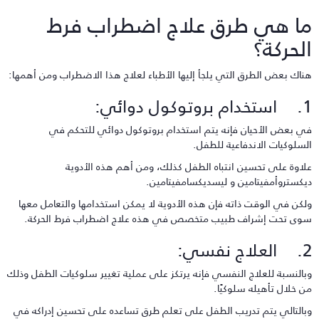
ا هي طرق علاج اضطراب فرط
لحركة؟
ناك بعض الطرق التي يلجأ إليها الأطباء لعلاج هذا الاضطراب ومن أهمها:
 بروتوكول دوائي:
ي بعض الأحيان فإنه يتم استخدام بروتوكول دوائي للتحكم في
لسلوكيات الاندفاعية للطفل.
لاوة على تحسين انتباه الطفل كذلك، ومن أهم هذه الأدوية
يكستروأمفيتامين و ليسديكسامفيتامين.
لكن في الوقت ذاته فإن هذه الأدوية لا يمكن استخدامها والتعامل معها
وى تحت إشراف طبيب متخصص في هذه علاج اضطراب فرط الحركة.
لاج نفسي:
بالنسبة للعلاج النفسي فإنه يرتكز على عملية تغيير سلوكيات الطفل وذلك
ن خلال تأهيله سلوكيًا.
بالتالي يتم تدريب الطفل على تعلم طرق تساعده على تحسين إدراكه في