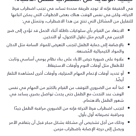
ي الحقيقة فإنه لا توجد طريقة محددة تساعد في تجنب اضطراب فرط
لحركة، ولكن في نفس الوقت هناك بعض الخطوات التي يمكن اتباعها
لتقليل من المشاكل التي تنتج عن هذا الاضطراب، وتتمثل في:
الابتعاد عن القيام بأي سلوكيات خاطئة أثناء الحمل قد تؤدي إلى ضرر
الجنين في الرحم مثل تناول الكحول، أو التدخين.
بالإضافة إلى حماية الطفل لتجنب التعرض للمواد السامة مثل الدخان
والمواد الكيميائية المُصنعة.
علاوة على ضرورة حرص الآباء على بناء نظام يومي أساسي وثابت
للأطفال مثل أوقات النوم وأوقات الاستيقاظ.
أو تحديد أوقات لإتمام المهام المنزلية، وأوقات أخرى لمشاهدة التلفاز
أيضًا.
كما أنه من الضروري التوقف عن القيام بالكثير من المهام في نفس
الوقت عند التحدث مع الطفل حتى يحدث تواصل بصري يساعد في
شعور الطفل بالاهتمام.
لتجنب اضطراب فرط الحركة فإنه من الضروري مراقبة الطفل جيدًا
ومراقبة تصرفاته أول بأول.
وذلك من أجل تشخيص أي مشكلة بشكل مبكر قبل أن يتفاقم الأمر
ويصل إلى درجة الإصابة باضطراب مزمن.