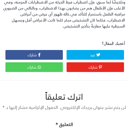
تلخيصًا لما سبق، فإن اضطراب فرط الحركة من الاضطرابات المزمنة، وفي
لأغلب فإن الأطفال هم من يصابون بهذا الاضطراب، وبالتالي من الضروري
راقبة الطفل باستمرار للتأكد في حالة ظهور أي عرض من أعراض
لاضطراب، فكلما كان التشخيص مبكر كلما كانت الأعراض أقل ويسهل
لسيطرة عليها مقارنةً بتأخير التشخيص.
عجبك المقال؟
غرد
شارك
شارك
شارك
اترك تعليقاً
 يتم نشر عنوان بريدك الإلكتروني.
الحقول الإلزامية مشار إليها بـ
*
التعليق
*