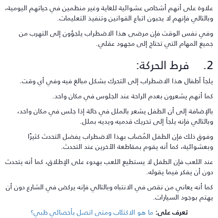
لاوة على أنهم أشخاص عشوائية للغاية وغير منظمين في حياتهم اليومية،
بالتالي فإنهم لا يحبون اتباع القوانين وتنفيذ التعليمات.
في نفس الوقت فإن مرضى هذا الاضطراب يلجؤون إلى التهرب من
ميع المهام التي تحتاج إلى مجهود عقلي.
 الحركة:
لجأ أطفال هذا الاضطراب إلى التحرك بشكل مبالغ فيه وفي أي وقت.
ما أنهم يشعرون بعدم الراحة عند الجلوس في مكان واحد.
الإضافة إلى أن الطفل يشعر بالملل في حالة إذا جلس في مكان واحد،
بالتالي فإنه يلجأ إلى تحريك قدميه ويديه بملل.
فوق ذلك فإن الطفل المُصاب بهذا الاضطراب يفضل التحدث كثيرًا
بعشوائية، كما أنه يقوم بمقاطعة الأخرين عند التحدث.
ند اللعب فإن الطفل لا يستطيع اللعب بهدوء على الإطلاق، كما أنه يتحدث
ون أن يفكر فيما يقوله.
ما أنه يعاني من نقص في الانتباه وبالتالي فإنه يركض في الشارع دون أن
هتم بوجود السيارات.
تعرف على:
ما هو الاكتئاب ومتى اتصل بأخصائي طبي؟