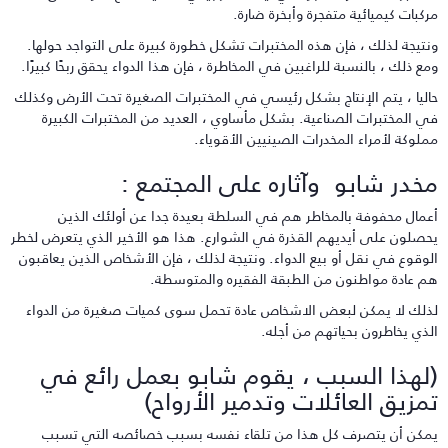
ركبات كيميائية متفجرة وأبخرة ضارة.
نتيجة لذلك ، فإن هذه المختبرات تشكل خطورة كبيرة على التواجد حولها.
مع ذلك ، بالنسبة للراغبين في المخاطرة ، فإن هذا الدواء يحقق ربحًا كبيرًا.
اليا ، يتم الإنتاج بشكل رئيسي في المختبرات الصغيرة تحت الأرض وكذلك
ي المختبرات الصناعية. بشكل مأساوي ، العديد من المختبرات الكبيرة
ملوكة لأمراء المخدرات الصينيين الأقوياء.
خدر شابو وآثاره على المجتمع :
عمال محفوفة بالمخاطر هم في السلطة بعيدة جدا عن أولئك الذين
حصلون على أيديهم القذرة في الشوارع. هذا هو الأخير الذي يتعرض لخطر
لوقوع في نقل أو بيع الدواء. ونتيجة لذلك ، فإن الأشخاص الذين يعاقبون
م عادة مواطنون من الطبقة الفقيره والمتوسطة.
ذلك لا يمكن لبعض الاشخاص عادة تحمل سوى كميات صغيرة من الدواء
لذي يخاطرون بحياتهم من أجله.
لهذا السبب ، يقوم شابو بعمل رائع في
مزيق العائلات وتدمير الأرواح)
مكن أن يتصرف كل هذا من تلقاء نفسه بسبب خصائصه التي تسبب