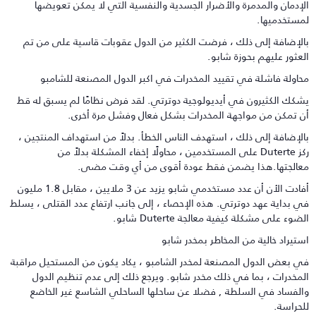
لإدمان والمدمرة والأضرار الجسدية والنفسية التي لا يمكن تعويضها
مستخدميها.
الإضافة إلى ذلك ، فرضت الكثير من الدول عقوبات قاسية على من تم
لعثور عليهم بحوزة شابو.
حاولة فاشلة في تقييد المخدرات في اكبر الدول المصنعة للشامبو
شكك الكثيرون في أيديولوجية دوترتي. لقد فرض نظامًا لم يسبق له قط
ن تمكن من مواجهة المخدرات بشكل فعال وفشل مرة أخرى.
الإضافة إلى ذلك ، استهدف الناس الخطأ. بدلاً من استهداف المنتجين ،
ركز Duterte على المستخدمين ، محاولًا إخفاء المشكلة بدلاً من
عالجتها.هذا يضمن فقط عودة أقوى من أي وقت مضى.
أفادت الأن أن عدد مستخدمي شابو يزيد عن 3 ملايين ، مقابل 1.8 مليون
ي بداية عهد دوترتي. هذه الإحصاء ، إلى جانب ارتفاع عدد القتلى ، يسلط
ضوء على مشكلة كيفية معالجة Duterte شابو.
ستيراد خالية من المخاطر بمخدر شابو
ي بعض الدول المصنعة لمخدر الشامبو ، يكاد يكون من المستحيل مراقبة
لمخدرات ، بما في ذلك مخدر شابو. ويرجع ذلك إلى عدم تنظيم الدول
الفساد في السلطة , فضلا عن ساحلها الساحلي الشاسع غير الخاضع
لحراسة.