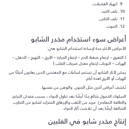
انهيار العضلات.
تلف الكبد.
تلف الكلى.
الموت.
عراض سوء استخدام مخدر الشابو
لأعراض الأكثر حدة لإساءة استخدام الشابو هي:
 التعرق – ارتفاع ضغط الدم – ارتفاع الحرارة – الأرق – التهيج – الذهان –
لهزات – النوبات ارتفاع معدل ضربات القلب )
مكن لآثار الشابو أن تستمر لساعات مع المعتدين الذين يعانون أحيانًا من
لهزات أو الأرق لعدة أيام.
ُكشف أعراض أخرى مثل الجنون والوهن عن نفسها.
لسلوك الخمول شائع جدًا أيضًا بعد تناول الدواء ، بسبب فقدان التركيز
الطاقة المفاجئ. مزيد من التعب والإرهاق المتزايد لشابو من التجارب
لشائعة أيضًا بعد أن تلاشت آثار الدواء.
نتاج مخدر شابو في الفلبين