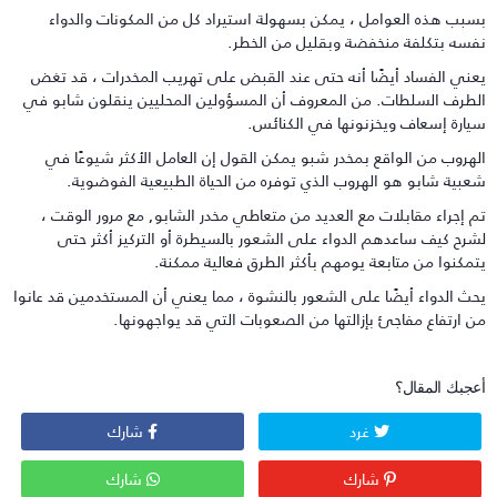
سبب هذه العوامل ، يمكن بسهولة استيراد كل من المكونات والدواء
فسه بتكلفة منخفضة وبقليل من الخطر.
عني الفساد أيضًا أنه حتى عند القبض على تهريب المخدرات ، قد تغض
لطرف السلطات. من المعروف أن المسؤولين المحليين ينقلون شابو في
يارة إسعاف ويخزنونها في الكنائس.
لهروب من الواقع بمخدر شبو يمكن القول إن العامل الأكثر شيوعًا في
عبية شابو هو الهروب الذي توفره من الحياة الطبيعية الفوضوية.
م إجراء مقابلات مع العديد من متعاطي مخدر الشابو, مع مرور الوقت ،
شرح كيف ساعدهم الدواء على الشعور بالسيطرة أو التركيز أكثر حتى
تمكنوا من متابعة يومهم بأكثر الطرق فعالية ممكنة.
حث الدواء أيضًا على الشعور بالنشوة ، مما يعني أن المستخدمين قد عانوا
ن ارتفاع مفاجئ بإزالتها من الصعوبات التي قد يواجهونها.
عجبك المقال؟
غرد
شارك
شارك
شارك