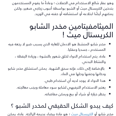
هو عقار شائع الاستخدام في الحفلات ؛ وعادةً ما يقوم المستخدمون
تدخين الكريستال ميث أو الشبو بواسطة أنبوب زجاجي صغير، ولكن
مكنهم أيضًا ابتلاعه أو استنشاقه أو حقنه في الوريد.
لميثامفيتامين مخدر الشابو
لكريستال ميث !
مخدر شابو المنشط هو الادمان للغاية الذي يسبب ضرر لا رجعة فيه
المستخدم ، جسديا وعقليا.
عادة، يتم استخدام الدواء لخلق شعور بالنشوة ، وزيادة اليقظة ،
والنشاط البدني.
بالإضافة إلى ذلك، فإنه سحق الشهية. يمكن استنشاق مخدر شابو
ودخانها وحقنها وحلها في الماء.
هذا الدواء لا يوجد لديه أي استخدام طبي.
يعتبر الاستخدام الترفيهي لشابو سوء معاملة ويجب معالجته.
يحظر حيازة أو شراء أو بيع ويمكن مقاضاته.
يف يبدو الشكل الحقيقي لمخدر الشبو ؟
خدر شابو أو
الكريستال ميث
؛ هو مادة بيضاء عديمة الرائحة. عادة، يمكن