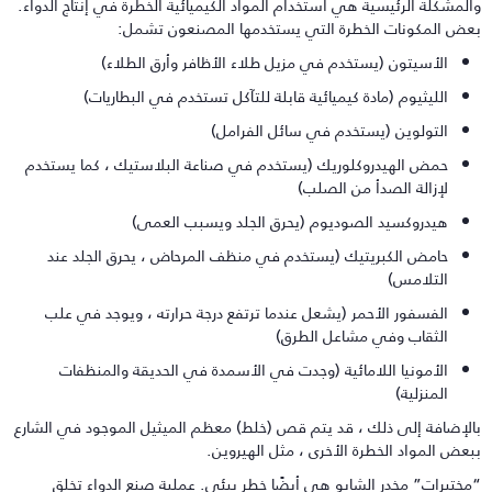
المشكلة الرئيسية هي استخدام المواد الكيميائية الخطرة في إنتاج الدواء.
عض المكونات الخطرة التي يستخدمها المصنعون تشمل:
الأسيتون (يستخدم في مزيل طلاء الأظافر وأرق الطلاء)
الليثيوم (مادة كيميائية قابلة للتآكل تستخدم في البطاريات)
التولوين (يستخدم في سائل الفرامل)
حمض الهيدروكلوريك (يستخدم في صناعة البلاستيك ، كما يستخدم
لإزالة الصدأ من الصلب)
هيدروكسيد الصوديوم (يحرق الجلد ويسبب العمى)
حامض الكبريتيك (يستخدم في منظف المرحاض ، يحرق الجلد عند
التلامس)
الفسفور الأحمر (يشعل عندما ترتفع درجة حرارته ، ويوجد في علب
الثقاب وفي مشاعل الطرق)
الأمونيا اللامائية (وجدت في الأسمدة في الحديقة والمنظفات
المنزلية)
الإضافة إلى ذلك ، قد يتم قص (خلط) معظم الميثيل الموجود في الشارع
بعض المواد الخطرة الأخرى ، مثل الهيروين.
مختبرات” مخدر الشابو هي أيضًا خطر بيئي. عملية صنع الدواء تخلق