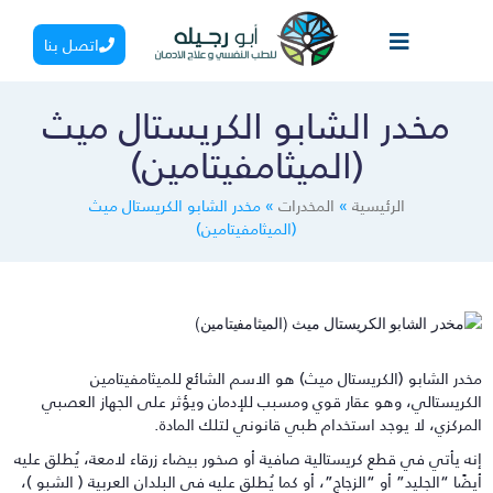
اتصل بنا
مخدر الشابو الكريستال ميث
(الميثامفيتامين)
الرئيسية
»
المخدرات
»
مخدر الشابو الكريستال ميث
(الميثامفيتامين)
خدر الشابو (الكريستال ميث) هو الاسم الشائع للميثامفيتامين
لكريستالي، وهو عقار قوي ومسبب للإدمان ويؤثر على الجهاز العصبي
لمركزي، لا يوجد استخدام طبي قانوني لتلك المادة.
نه يأتي في قطع كريستالية صافية أو صخور بيضاء زرقاء لامعة، يُطلق عليه
يضًا “الجليد” أو “الزجاج”، أو كما يُطلق عليه في البلدان العربية ( الشبو )،