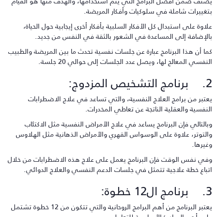
ُصنف ضمن أفضل البرامج التي يتم استخدامها، والهدف منها هو القيام
تغييرات شاملة في سلوكيات وأفكار المريضة.
لاوة على استبدال كل الأفكار السلبية بأفكار أخرى إيجابية حول الحياة،
الإضافة إلى المساعدة في الشعور بالثقة في النفس من جديد.
ما أن هذا البرنامج عبارة عن جلسات نفسية تحدث ما بين المريضة والطبيب
لنفسي المعالج لها، ويصل عدد الجلسات إلى حوالي 20 جلسة.
التشخيص المزدوج:
عتبر من برامج العلاج النفسية، والتي تساعد في علاج الاضطرابات
لنفسية والعقلية الناتجة عن تعاطي المخدرات.
بالتالي فإن البرنامج يساعد في علاج الأمراض النفسية مثل الاكتئاب
التوتر، علاوة على الوسواس القهري والأمراض الذهانية مثل الهلاوس
غيرها.
في نفس الوقت فإن البرنامج يعمل على علاج هذه الاضطرابات من خلال
تباع خطة علاجية تتمثل في جلسات الدعم النفسي والعلاج الدوائي.
ج ال12 خطوة:
يعتبر البرنامج من أهم البرامج الروحانية والتي تتكون من 12 خطوة تشتمل
لى أهم المبادئ الأساسية للتعامل.