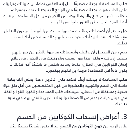
لب المساعدة لا يجعلك ضعيفًا – بل إنه العكس تمامًا، إن كبريائك وتركيزك
لى الذات هو ما يجعلك ضعيفًا في الواقع لأنه يجعلك تقف بمفردك،
تطلب الأمر التواضع والقوة للتوجه إلى الآخرين من أجل المساعدة – وهناك
يضًا القوة التي يمكن العثور عليها في الأرقام.
ل تشعر أن أصدقائك وعائلتك قد مروا بما يكفي؟ أنهم لا يريدون التعامل
ع مشاكلك بعد الآن؟ أنك مجرد عبء عليهم؟ الحقيقة هي أنك لست
ذلك.
عم ، من المحتمل أن عائلتك وأصدقائك قد مروا بالكثير من صراعاتهم
سبب إدمانك – ولكن هذا هو السبب وراء رغبتك في الدخول في علاج
دمان الكوكايين في المنزل، عندما يساعد شخص ما شخصًا آخر، فذلك لا
كون عادةً لأن المساعدة مريحة بل لأنهم يهتمون.
لب المساعدة لا يجعلك أيضًا تعتمد على الآخرين ؛ هذا يعني أنك بحاجة
اسة إلى الدعم والتوجيه والمشورة من قبل المتخصصين من أجل خلق حياة
حية ومستقلة عن الإدمان، سيمنحك طلب المساعدة وتلقيها القوة والثقة
ي عيش حياتك بدعم من الأصدقاء والزملاء الذين تلتقي بهم في فترة
عافيك.
ب الكوكايين من الجسم
لى الرغم من
خروج الكوكايين من الجسم
قد لا يكون شديدًا جسديًا مثل