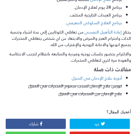
برنامج 28 يوم لعلاج الإدمان.
برنامج العيدات الخارجية المكثف.
برنامج العلاج السلوكي المعرفي
.
حتاج
إعادة التأهيل النفسي
من تعاطي الكوكايين إلي عدة اشياء وتنمية
لذات واحترام العجز والمرض والابتعاد عن اي شخص يتعاطي المخدرات
جميع انوعها والامانة الروحية والإقتراب من الله.
الالتزام بحضور جلسات زوجية وفردية والمتابعة بانتظام لتجنب الانتكاسة
العودة مرة اخري لتعاطي المخدرات.
قالات ذات صلة
أدوية علاج الإدمان في المنزل
كورس علاج الإدمان لسحب سموم المخدرات في المنزل
علاج الإدمان من المخدرات في المنزل
عجبك المقال؟
غرد
شارك