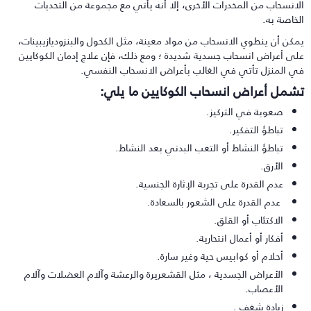
لانسحاب من المخدرات الأخرى، إلا أنه يأتي مع مجموعة من التحديات
لخاصة به.
مكن أن ينطوي الانسحاب من مواد معينة، مثل الكحول والبنزوديازيبينات،
لى أعراض انسحاب جسدية شديدة ؛ ومع ذلك، فإن علاج إدمان الكوكايين
ي المنزل تأتي في الغالب بأعراض الانسحاب النفسي.
شمل أعراض انسحاب الكوكايين ما يلي:
صعوبة في التركيز.
تباطؤ التفكير.
تباطؤ النشاط أو التعب البدني بعد النشاط.
الأرق.
عدم القدرة على تجربة الإثارة الجنسية.
عدم القدرة على الشعور بالسعادة.
الاكتئاب أو القلق.
أفكار أو أعمال انتحارية.
أحلام أو كوابيس حية وغير سارة.
الأعراض الجسدية ، مثل القشعريرة والرعشة وآلام العضلات وآلام
الأعصاب.
زيادة شغف .